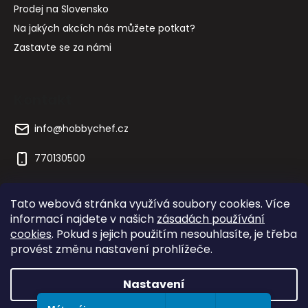
Prodej na Slovensko
Na jakých akcích nás můžete potkat?
Zastavte se za námi
Kontakt
info
@
hobbychef.cz
770130500
Tato webová stránka využívá soubory cookies. Více
informací najdete v našich
zásadách používání
cookies
. Pokud s jejich použitím nesouhlasíte, je třeba
yaxell.jp
yaxell.cz
cobb-gril.cz
provést změnu nastavení prohlížeče.
Nastavení