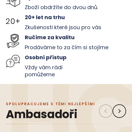
a
Zboží obdržíte do dvou dnů.
j
20+ let na trhu
í
Zkušenosti které jsou pro vás
t
?
Ručíme za kvalitu
Prodáváme to za čím si stojíme
Osobní přístup
Vždy vám rádi
HLEDAT
pomůžeme
D
o
SPOLUPRACUJEME S TĚMI NEJLEPŠÍMI
p
Ambasadoři
o
r
u