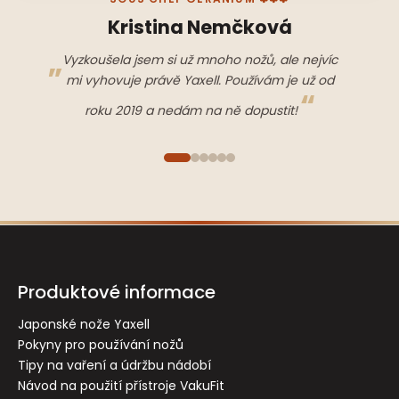
Kristina Nemčková
Vyzkoušela jsem si už mnoho nožů, ale nejvíc
mi vyhovuje právě Yaxell. Používám je už od
roku 2019 a nedám na ně dopustit!
Z
á
p
Produktové informace
a
t
Japonské nože Yaxell
Pokyny pro používání nožů
í
Tipy na vaření a údržbu nádobí
Návod na použití přístroje VakuFit