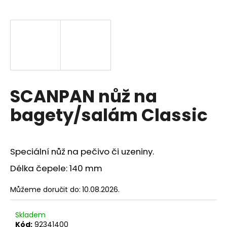
a
j
í
t
?
SCANPAN nůž na
bagety/salám Classic
HLEDAT
Speciální nůž na pečivo či uzeniny.
D
Délka čepele: 140 mm
o
p
Můžeme doručit do:
10.08.2026.
o
r
Skladem
u
Kód:
92341400