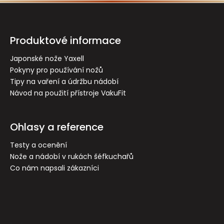
Z
á
p
Produktové informace
a
t
Japonské nože Yaxell
Pokyny pro používání nožů
í
Tipy na vaření a údržbu nádobí
Návod na použití přístroje VakuFit
Ohlasy a reference
Testy a ocenění
Nože a nádobí v rukách šéfkuchařů
Co nám napsali zákazníci