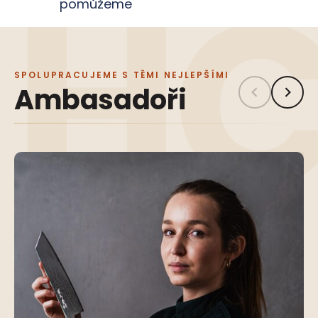
pomůžeme
SPOLUPRACUJEME S TĚMI NEJLEPŠÍMI
Ambasadoři