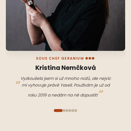
SOUS CHEF GERANIUM ✽✽✽
Kristina Nemčková
Vyzkoušela jsem si už mnoho nožů, ale nejvíc
mi vyhovuje právě Yaxell. Používám je už od
roku 2019 a nedám na ně dopustit!