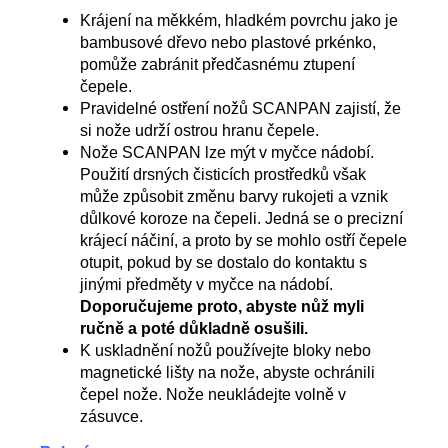
Krájení na měkkém, hladkém povrchu jako je
bambusové dřevo nebo plastové prkénko,
pomůže zabránit předčasnému ztupení
čepele.
Pravidelné ostření nožů SCANPAN zajistí, že
si nože udrží ostrou hranu čepele.
Nože SCANPAN lze mýt v myčce nádobí.
Použití drsných čisticích prostředků však
může způsobit změnu barvy rukojeti a vznik
důlkové koroze na čepeli. Jedná se o precizní
krájecí náčiní, a proto by se mohlo ostří čepele
otupit, pokud by se dostalo do kontaktu s
jinými předměty v myčce na nádobí.
Doporučujeme proto, abyste nůž myli
ručně a poté důkladně osušili.
K uskladnění nožů používejte bloky nebo
magnetické lišty na nože, abyste ochránili
čepel nože. Nože neukládejte volně v
zásuvce.