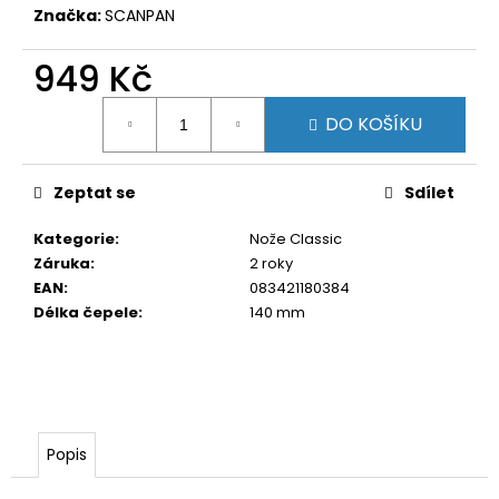
č
Značka:
SCANPAN
u
j
949 Kč
e
m
Měrná
e
DO KOŠÍKU
cena:
Zeptat se
Sdílet
Kategorie
:
Nože Classic
Záruka
:
2 roky
EAN
:
083421180384
Délka čepele
:
140 mm
Popis