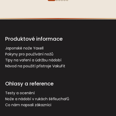
Z
á
p
Produktové informace
a
t
Japonské nože Yaxell
Pokyny pro používání nožů
í
Tipy na vaření a údržbu nádobí
Návod na použití přístroje VakuFit
Ohlasy a reference
Testy a ocenění
Nože a nádobí v rukách šéfkuchařů
Co nám napsali zákazníci