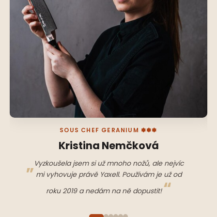
SOUS CHEF GERANIUM ✽✽✽
Kristina Nemčková
Vyzkoušela jsem si už mnoho nožů, ale nejvíc
mi vyhovuje právě Yaxell. Používám je už od
roku 2019 a nedám na ně dopustit!