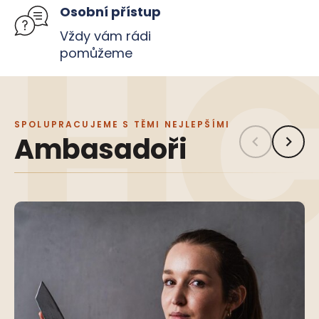
č
Osobní přístup
u
j
Vždy vám rádi
e
pomůžeme
m
e
SPOLUPRACUJEME S TĚMI NEJLEPŠÍMI
Ambasadoři