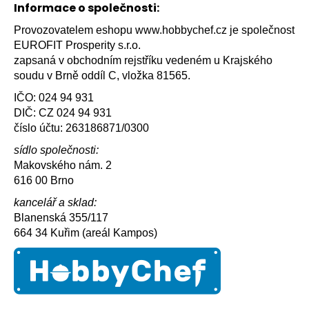
č
Informace o společnosti:
u
j
Provozovatelem eshopu
www.hobbychef.cz
je společnost
e
EUROFIT Prosperity s.r.o.
m
zapsaná v obchodním rejstříku vedeném u Krajského
e
soudu v Brně oddíl C, vložka 81565.
IČO: 024 94 931
DIČ: CZ 024 94 931
číslo účtu: 263186871/0300
sídlo společnosti:
Makovského nám. 2
616 00 Brno
kancelář a sklad:
Blanenská 355/117
664 34 Kuřim (areál Kampos)