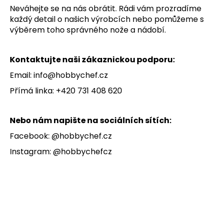
Neváhejte se na nás obrátit.
Rádi vám prozradíme
a
každý detail o našich výrobcích nebo pomůžeme s
j
výběrem toho správného nože a nádobí.
í
t
Kontaktujte naši zákaznickou podporu:
?
Email:
info@hobbychef.cz
Přímá linka: +420 731 408 620
HLEDAT
Nebo nám napište na sociálních sítích:
Facebook:
@hobbychef.cz
Instagram:
@hobbychefcz
D
o
p
o
r
u