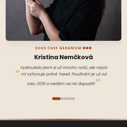
SOUS CHEF GERANIUM ✽✽✽
Kristina Nemčková
Vyzkoušela jsem si už mnoho nožů, ale nejvíc
mi vyhovuje právě Yaxell. Používám je už od
roku 2019 a nedám na ně dopustit!
Z