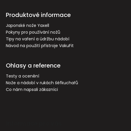
á
p
Produktové informace
a
t
Japonské nože Yaxell
Pokyny pro používání nožů
í
Tipy na vaření a údržbu nádobí
Návod na použití přístroje VakuFit
Ohlasy a reference
Testy a ocenění
Nože a nádobí v rukách šéfkuchařů
Co nám napsali zákazníci
Informace pro vás