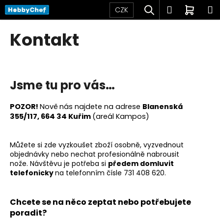
K
Přejít
Hledat
Přihlášen
Nákup
M
CZK
na
o
obsah
Zpět
Zpět
košík
š
Kontakt
í
C
k
o
p
Jsme tu pro vás…
o
t
POZOR!
Nově
nás najdete na adrese
Blanenská
ř
355/117, 664 34 Kuřim
(areál Kampos)
e
b
Můžete si zde vyzkoušet zboží osobně, vyzvednout
u
objednávky nebo nechat profesionálně nabrousit
nože.
Návštěvu je potřeba si
předem domluvit
j
telefonicky
na telefonním čísle 731 408 620.
e
t
Chcete se na něco zeptat nebo potřebujete
e
poradit?
n