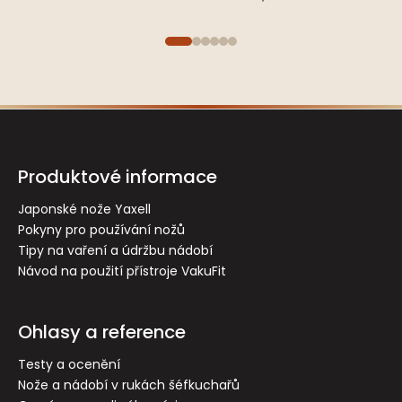
Z
á
p
Produktové informace
a
t
Japonské nože Yaxell
Pokyny pro používání nožů
í
Tipy na vaření a údržbu nádobí
Návod na použití přístroje VakuFit
Ohlasy a reference
Testy a ocenění
Nože a nádobí v rukách šéfkuchařů