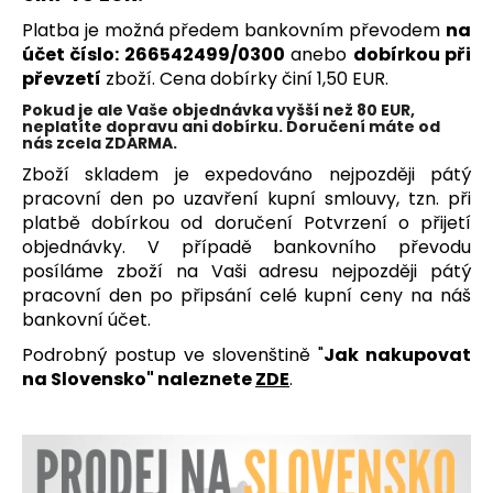
a
Platba je možná předem bankovním převodem
na
j
účet číslo: 266542499/0300
anebo
dobírkou při
převzetí
zboží. Cena dobírky činí 1,50 EUR.
í
t
Pokud je ale Vaše objednávka vyšší než 80 EUR,
neplatíte dopravu ani dobírku. Doručení máte od
?
nás zcela ZDARMA.
Zboží skladem je expedováno nejpozději pátý
pracovní den po uzavření kupní smlouvy, tzn. při
platbě dobírkou od doručení Potvrzení o přijetí
objednávky. V případě bankovního převodu
HLEDAT
posíláme zboží na Vaši adresu nejpozději pátý
pracovní den po připsání celé kupní ceny na náš
bankovní účet.
D
Podrobný postup ve slovenštině "
Jak nakupovat
o
na Slovensko
" naleznete
ZDE
.
p
o
r
u