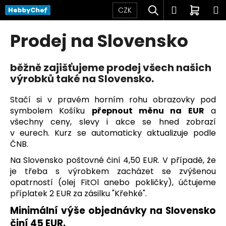
K
Přejít
Hledat
Přihlášen
Nákup
M
CZK
na
o
obsah
Zpět
Zpět
košík
š
Prodej na Slovensko
í
C
k
o
běžně zajišťujeme prodej všech našich
výrobků také na Slovensko.
p
o
Stačí si v pravém horním rohu obrazovky pod
t
symbolem Košíku
přepnout měnu na EUR
a
ř
všechny ceny, slevy i akce se hned zobrazí
e
v eurech. Kurz se automaticky aktualizuje podle
ČNB.
b
u
Na Slovensko poštovné činí 4,50 EUR. V případě, že
j
je třeba s výrobkem zacházet se zvýšenou
opatrností (olej FitOl anebo pokličky), účtujeme
e
příplatek 2 EUR za zásilku "Křehké".
t
Minimální výše objednávky na Slovensko
e
činí 45 EUR.
n