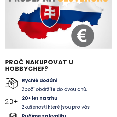
č
u
j
e
m
e
PROČ NAKUPOVAT U
HOBBYCHEF?
Rychlé dodání
Zboží obdržíte do dvou dnů.
20+ let na trhu
Zkušenosti které jsou pro vás
Ručíme za kvalitu