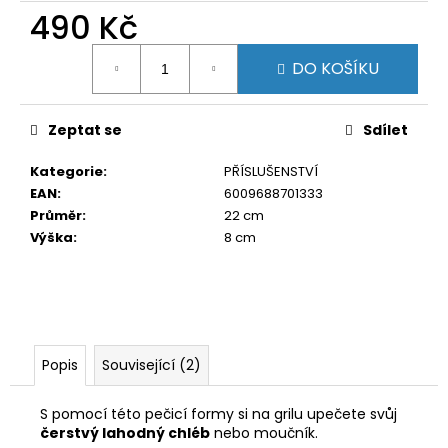
č
Měrná
u
DO KOŠÍKU
cena:
j
e
m
Zeptat se
Sdílet
e
Kategorie
:
PŘÍSLUŠENSTVÍ
EAN
:
6009688701333
Průměr
:
22 cm
Výška
:
8 cm
Popis
Související (2)
S pomocí této pečicí formy si na grilu upečete svůj
čerstvý lahodný chléb
nebo moučník.
K pečení můžete použít jakoukoli směs na pečení
chleba z obchodu a upéct podle daného receptu