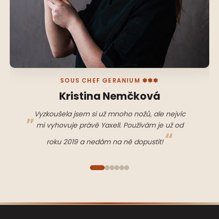
SOUS CHEF GERANIUM ✽✽✽
Kristina Nemčková
Vyzkoušela jsem si už mnoho nožů, ale nejvíc
mi vyhovuje právě Yaxell. Používám je už od
roku 2019 a nedám na ně dopustit!
Z
á
p