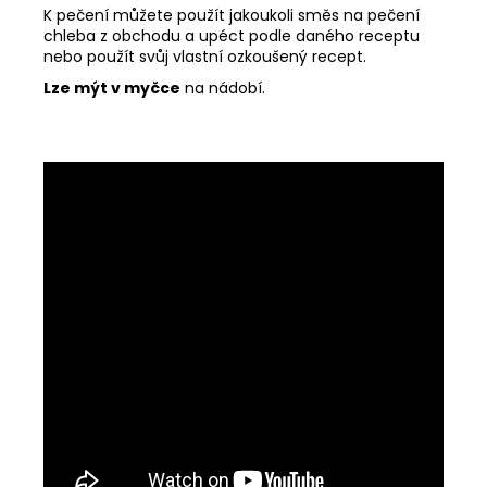
nebo použít svůj vlastní ozkoušený recept.
Lze mýt v myčce
na nádobí.