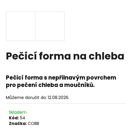
a
j
í
t
?
Pečicí forma na chleba
Pečicí forma s nepřilnavým povrchem
HLEDAT
pro pečení chleba a moučníků.
Můžeme doručit do:
12.08.2026.
D
o
Skladem
Kód:
54
p
Značka:
COBB
o
r
490 Kč
u