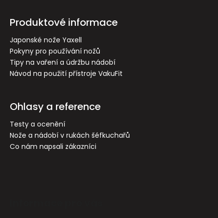
Produktové informace
a
t
Japonské nože Yaxell
Pokyny pro používání nožů
í
Tipy na vaření a údržbu nádobí
Návod na použití přístroje VakuFit
Ohlasy a reference
Testy a ocenění
Nože a nádobí v rukách šéfkuchařů
Co nám napsali zákazníci
Informace pro vás
Jak nakupovat
Doprava a platba