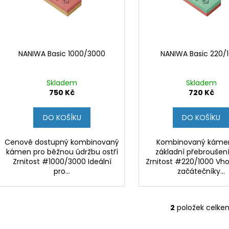
u
o
k
d
t
u
ů
k
NANIWA Basic 1000/3000
NANIWA Basic 220/
t
ů
Skladem
Skladem
750 Kč
720 Kč
DO KOŠÍKU
DO KOŠÍKU
Cenově dostupný kombinovaný
Kombinovaný káme
kámen pro běžnou údržbu ostří
základní přebroušení
Zrnitost #1000/3000 Ideální
Zrnitost #220/1000 Vh
pro...
začátečníky...
2
položek celke
O
v