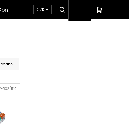
Hledat
Přihlášení
Nákupní
Kontakt
CZK
košík
ecedně
-502/510