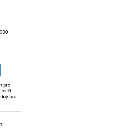
1000
n pro
 ostří
odný pro
m