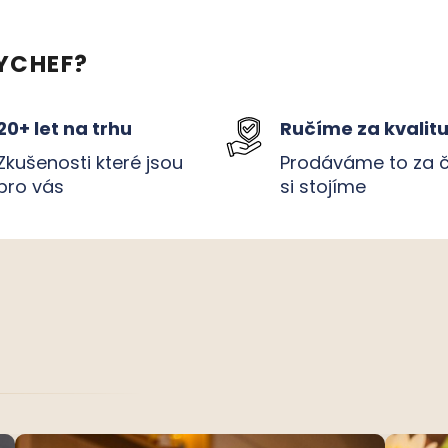
YCHEF?
20+ let na trhu
Ručíme za kvalit
Zkušenosti které jsou
Prodáváme to za 
pro vás
si stojíme