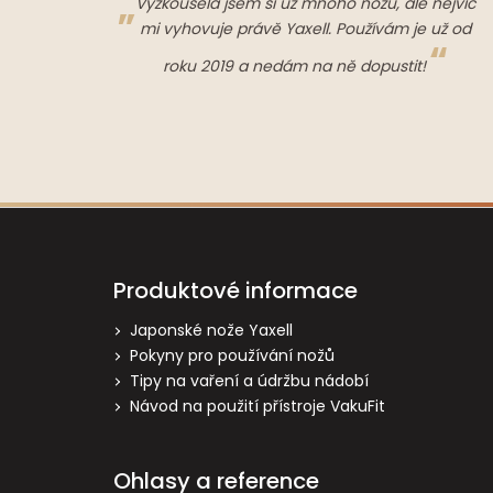
Vyzkoušela jsem si už mnoho nožů, ale nejvíc
mi vyhovuje právě Yaxell. Používám je už od
roku 2019 a nedám na ně dopustit!
Z
á
p
Produktové informace
a
t
Japonské nože Yaxell
Pokyny pro používání nožů
í
Tipy na vaření a údržbu nádobí
Návod na použití přístroje VakuFit
Ohlasy a reference