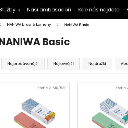
Služby
Naši ambasadoři
Kde nás najdete
NANIWA brusné kameny
NANIWA Basic
Co potřebujete najít?
NANIWA Basic
HLEDAT
Ř
a
Nejprodávanější
Nejlevnější
Nejdražší
Ab
z
Doporučujeme
e
V
n
ý
Kód:
MV-510/530
Kód:
MV
í
p
p
i
r
s
o
p
d
r