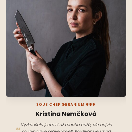
SOUS CHEF GERANIUM ✽✽✽
Kristina Nemčková
Vyzkoušela jsem si už mnoho nožů, ale nejvíc
mi vyhovuje právě Yaxell. Používám je už od