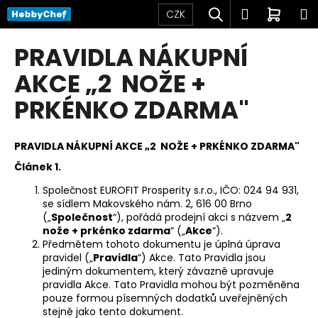
K
Přejít
Hledat
Přihlášen
Nákup
M
CZK
na
o
obsah
Zpět
Zpět
košík
š
PRAVIDLA NÁKUPNÍ
í
C
AKCE „2 NOŽE +
k
o
PRKÉNKO ZDARMA"
p
o
PRAVIDLA NÁKUPNÍ AKCE „2 NOŽE + PRKÉNKO ZDARMA"
t
ř
Článek 1.
e
Společnost EUROFIT Prosperity s.r.o., IČO: 024 94 931,
b
se sídlem Makovského nám. 2, 616 00 Brno
(„
Společnost
“), pořádá prodejní akci s názvem „
2
u
nože + prkénko zdarma
“ („
Akce
“).
j
Předmětem tohoto dokumentu je úplná úprava
pravidel („
Pravidla
“) Akce. Tato Pravidla jsou
e
jediným dokumentem, který závazně upravuje
t
pravidla Akce. Tato Pravidla mohou být pozměněna
e
pouze formou písemných dodatků uveřejněných
stejně jako tento dokument.
n