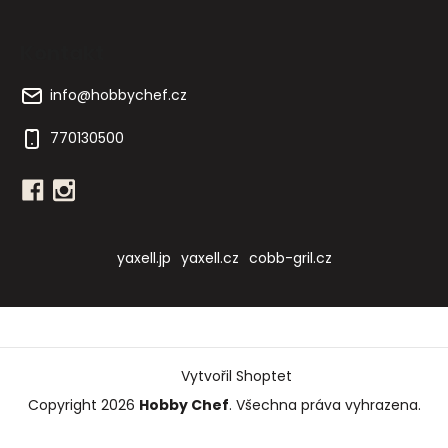
Kontakt
info
@
hobbychef.cz
770130500
yaxell.jp
yaxell.cz
cobb-gril.cz
Vytvořil Shoptet
Copyright 2026
Hobby Chef
. Všechna práva vyhrazena.