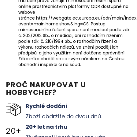
má dále právo zahájit mimosoudní řešení sporu
online prostřednictvím platformy ODR dostupné na
webové
stránce
https://webgate.ec.europa.eu/odr/main/inde
event=main.home.show&lng=CS
. Postup
mimosoudního řešení sporu není mediací podle zák.
č. 202/2012 Sb., o mediaci, ani rozhodčím řízením
podle zák. č. 216/1994 Sb., o rozhodčím řízení a
výkonu rozhodčích nálezů, ve znění pozdějších
předpisů, a jeho využitím není dotčeno oprávnění
Zákazníka obrátit se se svým nárokem na Českou
obchodní inspekci či na soud.
PROČ NAKUPOVAT U
HOBBYCHEF?
Rychlé dodání
Zboží obdržíte do dvou dnů.
20+ let na trhu