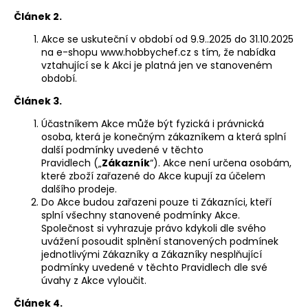
a
Článek 2.
j
Akce se uskuteční v období od 9.9..2025 do 31.10.2025
í
na e-shopu
www.hobbychef.cz
s tím, že nabídka
vztahující se k Akci je platná jen ve stanoveném
t
období.
?
Článek 3.
Účastníkem Akce může být fyzická i právnická
osoba, která je konečným zákazníkem a která splní
další podmínky uvedené v těchto
HLEDAT
Pravidlech
(„
Zákazník
“). Akce není
určena osobám,
které zboží zařazené do Akce kupují za účelem
dalšího prodeje.
Do Akce budou zařazeni pouze ti Zákazníci, kteří
splní všechny stanovené podmínky Akce.
D
Společnost si vyhrazuje právo kdykoli dle svého
o
uvážení posoudit splnění stanovených podmínek
p
jednotlivými Zákazníky a Zákazníky nesplňující
o
podmínky uvedené v těchto Pravidlech dle své
r
úvahy z Akce vyloučit.
u
Článek 4.