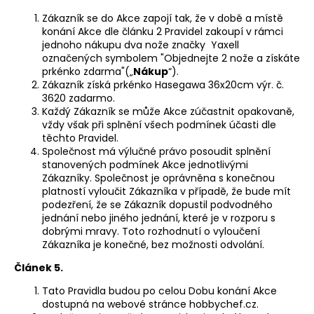
č
u
Zákazník se do Akce zapojí tak, že v době a místě
j
konání Akce dle článku 2 Pravidel
zakoupí v rámci
jednoho nákupu dva nože značky Yaxell
e
označených symbolem "Objednejte 2 nože a získáte
m
prkénko zdarma"
(„
Nákup
“).
e
Zákazník
získá prkénko Hasegawa 36x20cm výr. č.
3620 zadarmo.
Každý Zákazník se může Akce zúčastnit opakovaně,
vždy však při splnění všech podmínek účasti dle
těchto Pravidel.
Společnost má výlučné právo posoudit splnění
stanovených podmínek Akce jednotlivými
Zákazníky. Společnost je oprávněna s konečnou
platností vyloučit Zákazníka v případě, že bude mít
podezření, že se Zákazník dopustil podvodného
jednání nebo jiného jednání, které je v rozporu s
dobrými mravy. Toto rozhodnutí o vyloučení
Zákazníka je konečné, bez možnosti odvolání.
Článek 5.
Tato Pravidla budou po celou Dobu konání Akce
dostupná na webové stránce hobbychef.cz.