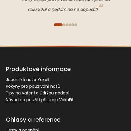
roku 2019 a nedám na ně dopustit!
Z
á
p
Produktové informace
a
t
Japonské nože Yaxell
Pokyny pro používání nožů
í
Tipy na vaření a údržbu nádobí
Návod na použití přístroje VakuFit
Ohlasy a reference
Testy a ocenění