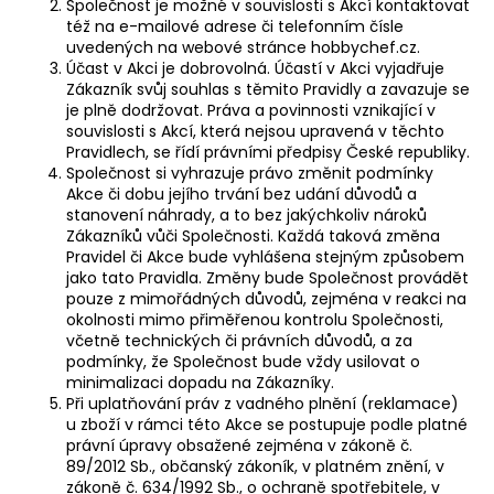
Společnost je možné v souvislosti s Akcí kontaktovat
též na e-mailové adrese či telefonním čísle
uvedených na webové stránce hobbychef.cz.
Účast v Akci je dobrovolná. Účastí v Akci vyjadřuje
Zákazník svůj souhlas s těmito Pravidly a zavazuje se
je plně dodržovat. Práva a povinnosti vznikající v
souvislosti s Akcí, která nejsou upravená v těchto
Pravidlech, se řídí právními předpisy České republiky.
Společnost si vyhrazuje právo změnit podmínky
Akce či dobu jejího trvání bez udání důvodů a
stanovení náhrady, a to bez jakýchkoliv nároků
Zákazníků vůči Společnosti. Každá taková změna
Pravidel či Akce bude vyhlášena stejným způsobem
jako tato Pravidla. Změny bude Společnost provádět
pouze z mimořádných důvodů, zejména v reakci na
okolnosti mimo přiměřenou kontrolu Společnosti,
včetně technických či právních důvodů, a za
podmínky, že Společnost bude vždy usilovat o
minimalizaci dopadu na Zákazníky.
Při uplatňování práv z vadného plnění (
reklamace)
u zboží v rámci této Akce se postupuje podle platné
právní úpravy obsažené zejména v zákoně č.
89/2012 Sb., občanský zákoník, v platném znění, v
zákoně č. 634/1992 Sb., o ochraně spotřebitele, v