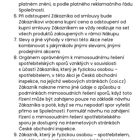
platném znění, a podle platného reklamačního řádu
Společnosti.
Při odstoupení Zákazníka od smlouvy bude
Zákazníkovi vrácena kupní cena a odstoupení od
kupní smlouvy Zákazníkem se vždy realizuje na set
všech produktů zakoupených v rámci Nákupu.
Slevy a jiné výhody v rámci této Akce nelze
kombinovat s jakýmikoliv jinými slevami, jinými
prodejními akcemi.
Orgánem oprávněným k mimosoudnímu řešení
spotřebitelských sporů vzniklých v souvislosti
s účastí Zákazníka, který je fyzickou osobou –
spotřebitelem, v této Akci je Česká obchodní
inspekce, na jejíchž webových stránkách (
coi.cz
)
Zákazník nalezne mimo jiné údaje o způsobu a
podmínkách mimosoudních řešení sporů, když toto
řízení může být zahájeno pouze na základě návrhu
Zákazníka a poté, když se mu nepodaří spor vyřešit
přímo se Společností. Formulář návrhu na zahájení
řízení o mimosoudním řešení spotřebitelského
sporu je dostupný na internetových stránkách
České obchodní inspekce.
Zákazník, který je fyzickou osobou – spotřebitelem,