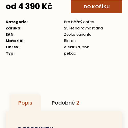
od
4 390 Kč
DO KOŠÍKU
Měrná
cena:
Kategorie
:
Pro běžný ohřev
Záruka
:
25 let na rovnost dna
EAN
:
Zvolte variantu
Materiál
:
Biotan
Ohřev
:
elektrika
,
plyn
Typ
:
pekáč
Popis
Podobné
2