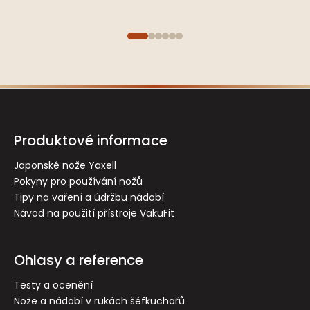
Z
á
p
Produktové informace
a
t
Japonské nože Yaxell
Pokyny pro používání nožů
í
Tipy na vaření a údržbu nádobí
Návod na použití přístroje VakuFit
Ohlasy a reference
Testy a ocenění
Nože a nádobí v rukách šéfkuchařů