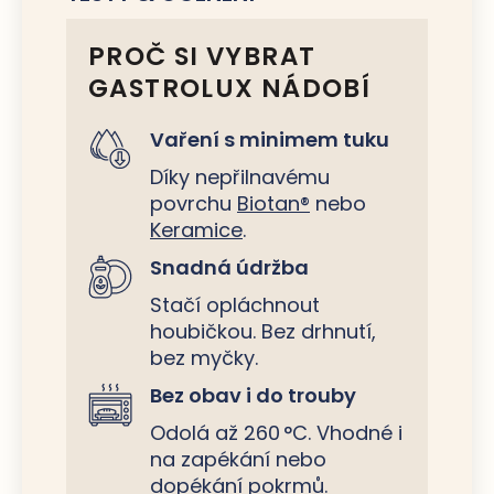
PROČ SI VYBRAT
GASTROLUX NÁDOBÍ
Vaření s minimem tuku
Díky nepřilnavému
povrchu
Biotan®
nebo
Keramice
.
Snadná údržba
Stačí opláchnout
houbičkou. Bez drhnutí,
bez myčky.
Bez obav i do trouby
Odolá až 260 °C. Vhodné i
na zapékání nebo
dopékání pokrmů.