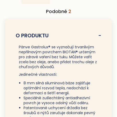
Podobné
2
O PRODUKTU
Pánve Gastrolux® se vyznačují trvanlivým
nepřilnavým povrchem BIOTAN® určeným
pro zdravé vaření bez tuku. Můžete vařit
zcela bez oleje, anebo přidat trochu oleje z
chuťových důvodů.
Jedinečné vlastnosti:
8 mm silná siluminová báze zajišťuje
optimální rozvod tepla, nedochází k
deformaci a šetří energii.
Speciálně zušlechtěný antiadhezivní
povrch je vysoce odolný vůči oděru.
Patentované uchycení držadla bez
šroubů a nýtů zaručuje dokonale pevný