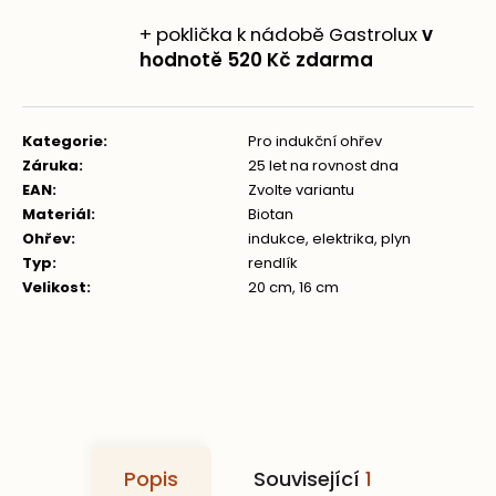
+ poklička k nádobě Gastrolux
v
hodnotě 520 Kč zdarma
Kategorie
:
Pro indukční ohřev
Záruka
:
25 let na rovnost dna
EAN
:
Zvolte variantu
Materiál
:
Biotan
Ohřev
:
indukce
,
elektrika
,
plyn
Typ
:
rendlík
Velikost
:
20 cm
,
16 cm
Popis
Související
1