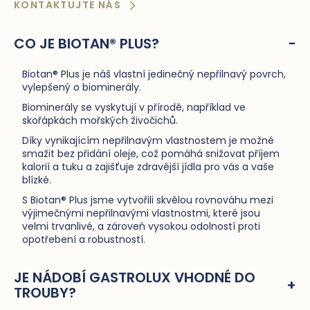
KONTAKTUJTE NÁS
CO JE BIOTAN® PLUS?
Biotan® Plus je náš vlastní jedinečný nepřilnavý povrch,
vylepšený o biominerály.
Biominerály se vyskytují v přírodě, například ve
skořápkách mořských živočichů.
Díky vynikajícím nepřilnavým vlastnostem je možné
smažit bez přidání oleje, což pomáhá snižovat příjem
kalorií a tuku a zajišťuje zdravější jídla pro vás a vaše
blízké.
S Biotan® Plus jsme vytvořili skvělou rovnováhu mezi
výjimečnými nepřilnavými vlastnostmi, které jsou
velmi trvanlivé, a zároveň vysokou odolností proti
opotřebení a robustností.
JE NÁDOBÍ GASTROLUX VHODNÉ DO
TROUBY?