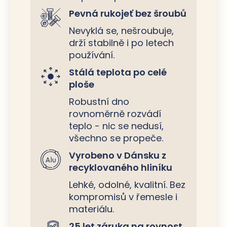
Pevná rukojeť bez šroubů
Nevyklá se, nešroubuje,
drží stabilně i po letech
používání.
Stálá teplota po celé
ploše
Robustní dno
rovnoměrně rozvádí
teplo - nic se nedusí,
všechno se propeče.
Vyrobeno v Dánsku z
recyklovaného hliníku
Lehké, odolné, kvalitní. Bez
kompromisů v řemesle i
materiálu.
25 let záruka na rovnost