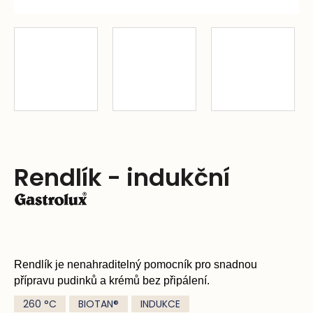
a
j
í
t
?
HLEDAT
Rendlík - indukční
D
o
p
Rendlík je nenahraditelný pomocník pro snadnou
přípravu pudinků a krémů bez připálení.
o
260 °C
BIOTAN®
INDUKCE
r