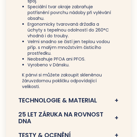
spoj.
Speciální tvar okraje zabraňuje
potřísnění povrchu nádoby při vylévání
obsahu.
Ergonomicky tvarovaná držadla a
úchyty s tepelnou odolností do 260°C
vhodná i do trouby.
Velmi snadno se čistí jen teplou vodou
příp. s malým množstvím čisticího
prostředku.
Neobsahuje PFOA ani PFOS.
Vyrobeno v Dánsku.
K pánvi si můžete zakoupit skleněnou
žáruvzdornou pokličku odpovídající
velikosti.
TECHNOLOGIE & MATERIAL
25 LET ZÁRUKA NA ROVNOST
DNA
TESTY & OCENĚNÍ