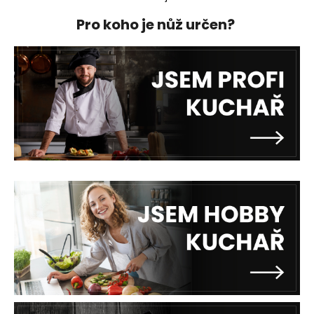
a
Pro koho je nůž určen?
j
í
t
?
HLEDAT
D
o
p
o
r
u