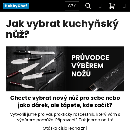
K
Přejít
Hledat
Přihlášen
Nákup
M
CZK
na
o
obsah
Zpět
Zpět
košík
š
Jak vybrat kuchyňský
í
C
nůž?
k
o
p
o
t
ř
e
b
u
Chcete vybrat nový nůž pro sebe nebo
j
jako dárek, ale tápete, kde začít?
e
t
Vytvořili jsme pro vás praktický rozcestník, který vám s
výběrem pomůže. Připraveni? Tak jdeme na to!
e
n
Otázka číslo jedna zní: