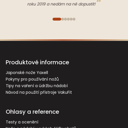
roku 2019 a nedám na ně dopustit!
Z
á
p
Produktové informace
a
t
Japonské nože Yaxell
Pokyny pro používání nožů
í
Tipy na vaření a údržbu nádobí
Návod na použití přístroje VakuFit
Ohlasy a reference
Testy a ocenění