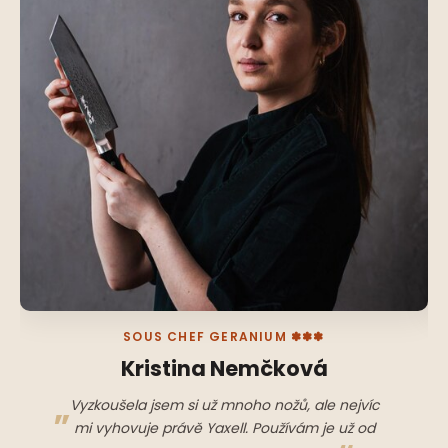
SOUS CHEF GERANIUM ✽✽✽
Kristina Nemčková
Vyzkoušela jsem si už mnoho nožů, ale nejvíc
mi vyhovuje právě Yaxell. Používám je už od