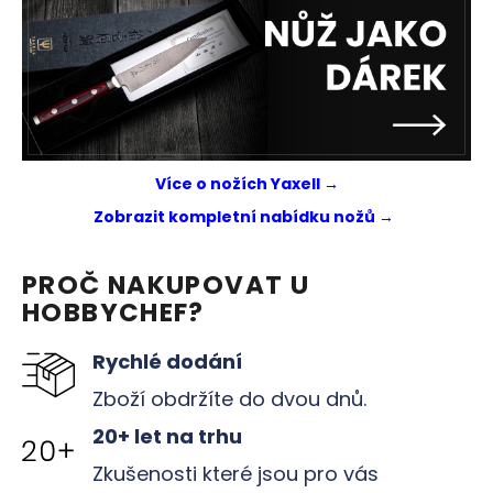
č
u
j
e
m
e
Více o nožích Yaxell →
Zobrazit kompletní nabídku nožů →
PROČ NAKUPOVAT U
HOBBYCHEF?
Rychlé dodání
Zboží obdržíte do dvou dnů.
20+ let na trhu
Zkušenosti které jsou pro vás