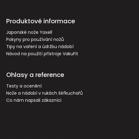
Z
á
p
Produktové informace
a
t
Japonské nože Yaxell
Pokyny pro používání nožů
í
Tipy na vaření a údržbu nádobí
Návod na použití přístroje VakuFit
Ohlasy a reference
Testy a ocenění
Nože a nádobí v rukách šéfkuchařů
Co nám napsali zákazníci
Informace pro vás