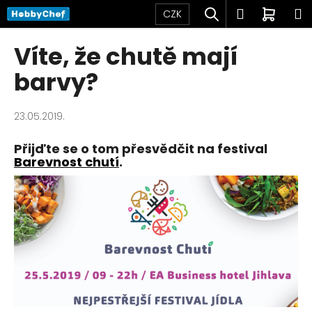
K
Přejít
Hledat
Přihlášen
Nákup
M
CZK
na
o
obsah
Zpět
Zpět
košík
š
Víte, že chutě mají
í
C
barvy?
k
o
p
23.05.2019.
o
t
Přijďte se o tom přesvědčit na festival
Barevnost chutí
.
ř
e
b
u
j
e
t
e
n