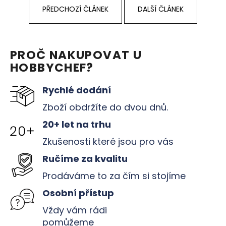
č
PŘEDCHOZÍ ČLÁNEK
DALŠÍ ČLÁNEK
u
j
e
m
PROČ NAKUPOVAT U
e
HOBBYCHEF?
Rychlé dodání
Zboží obdržíte do dvou dnů.
20+ let na trhu
Zkušenosti které jsou pro vás
Ručíme za kvalitu
Prodáváme to za čím si stojíme
Osobní přístup
Vždy vám rádi
pomůžeme