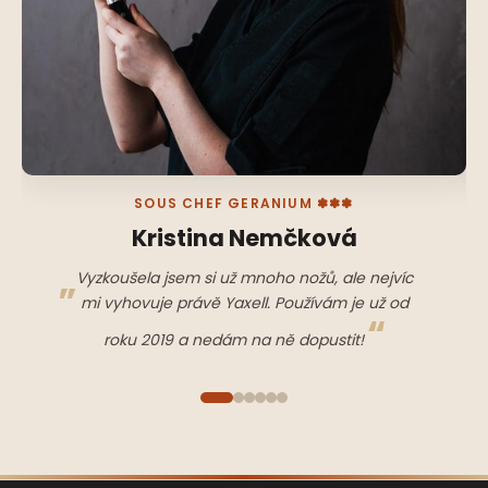
SOUS CHEF GERANIUM ✽✽✽
Kristina Nemčková
Vyzkoušela jsem si už mnoho nožů, ale nejvíc
mi vyhovuje právě Yaxell. Používám je už od
roku 2019 a nedám na ně dopustit!