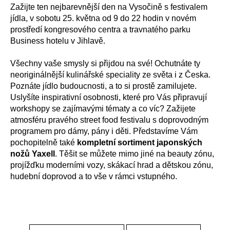
Zažijte ten nejbarevnější den na Vysočině s festivalem
a
jídla, v sobotu 25. května od 9 do 22 hodin v novém
j
prostředí kongresového centra a travnatého parku
í
Business hotelu v Jihlavě.
t
?
Všechny vaše smysly si přijdou na své! Ochutnáte ty
neoriginálnější kulinářské speciality ze světa i z Česka.
Poznáte jídlo budoucnosti, a to si prostě zamilujete.
Uslyšíte inspirativní osobnosti, které pro Vás připravují
workshopy se zajímavými tématy a co víc? Zažijete
HLEDAT
atmosféru pravého street food festivalu s doprovodným
programem pro dámy, pány i děti. Představíme Vám
pochopitelně také
kompletní sortiment japonských
nožů Yaxell
. Těšit se můžete mimo jiné na beauty zónu,
D
projížďku moderními vozy, skákací hrad a dětskou zónu,
o
hudební doprovod a to vše v rámci vstupného.
p
o
r
u