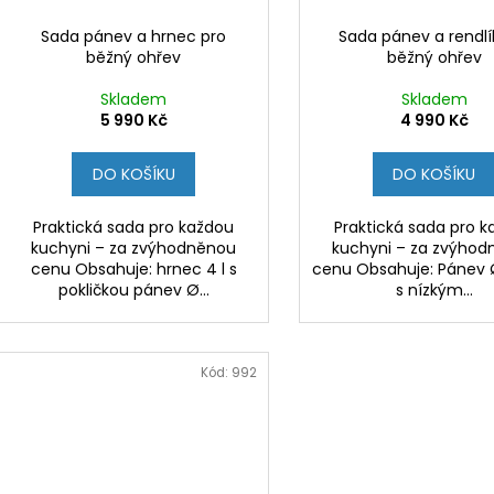
Sada pánev a hrnec pro
Sada pánev a rendlí
běžný ohřev
běžný ohřev
Skladem
Skladem
5 990 Kč
4 990 Kč
DO KOŠÍKU
DO KOŠÍKU
Praktická sada pro každou
Praktická sada pro 
kuchyni – za zvýhodněnou
kuchyni – za zvýho
cenu Obsahuje: hrnec 4 l s
cenu Obsahuje: Pánev
pokličkou pánev Ø...
s nízkým...
Kód:
992