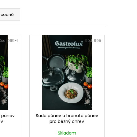
ecedně
Kód:
995-1
Kód:
995
á pánev
Sada pánev a hranatá pánev
ev
pro běžný ohřev
Skladem