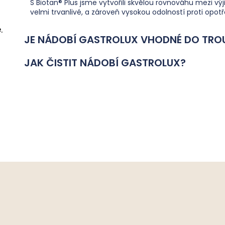
S Biotan® Plus jsme vytvořili skvělou rovnováhu mezi vý
s
velmi trvanlivé, a zároveň vysokou odolností proti opotř
u
.
JE NÁDOBÍ GASTROLUX VHODNÉ DO TRO
JAK ČISTIT NÁDOBÍ GASTROLUX?