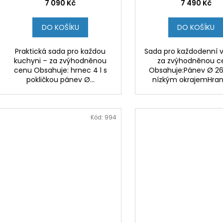
7 090 Kč
7 490 Kč
DO KOŠÍKU
DO KOŠÍKU
Praktická sada pro každou
Sada pro každodenní v
kuchyni – za zvýhodněnou
za zvýhodněnou c
cenu Obsahuje: hrnec 4 l s
Obsahuje:Pánev Ø 2
pokličkou pánev Ø...
nízkým okrajemHrana
Kód:
994