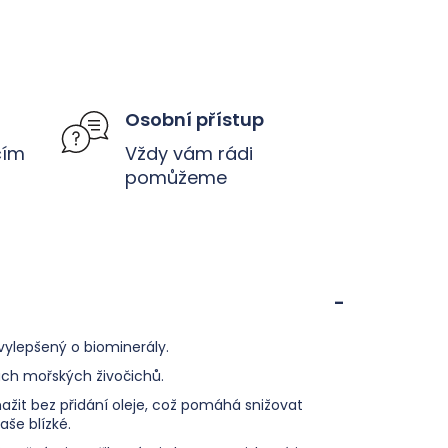
Osobní přístup
čím
Vždy vám rádi
pomůžeme
 vylepšený o biominerály.
kách mořských živočichů.
žit bez přidání oleje, což pomáhá snižovat
vaše blízké.