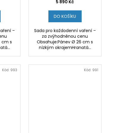
5 890 Kč
DO KOŠÍKU
aření –
Sada pro každodenní vaření –
enu
za zvýhodněnou cenu
6 cm s
Obsahuje:Pánev Ø 26 cm s
tá...
nízkým okrajemHranatá...
Kód:
993
Kód:
991