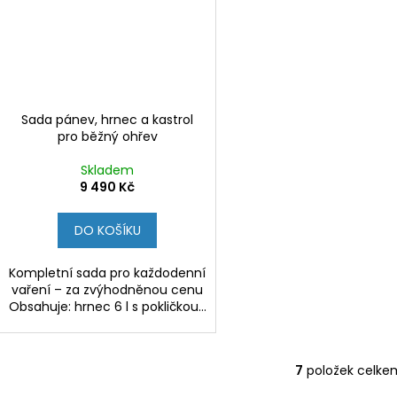
Sada pánev, hrnec a kastrol
pro běžný ohřev
Skladem
9 490 Kč
DO KOŠÍKU
Kompletní sada pro každodenní
vaření – za zvýhodněnou cenu
Obsahuje: hrnec 6 l s pokličkou...
7
položek celke
O