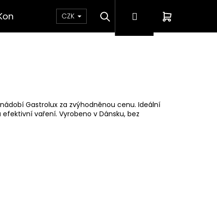
Hledat
Přihlášení
Nákupní
Kontakt
CZK
košík
o nádobí Gastrolux za zvýhodněnou cenu. Ideální
 efektivní vaření. Vyrobeno v Dánsku, bez