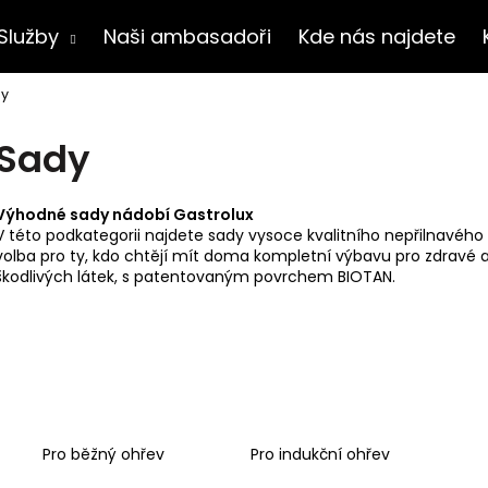
Služby
Naši ambasadoři
Kde nás najdete
y
Co potřebujete najít?
Sady
HLEDAT
Výhodné sady nádobí Gastrolux
V této podkategorii najdete sady vysoce kvalitního nepřilnavéh
volba pro ty, kdo chtějí mít doma kompletní výbavu pro zdravé a
škodlivých látek, s patentovaným povrchem BIOTAN.
Doporučujeme
Pro běžný ohřev
Pro indukční ohřev