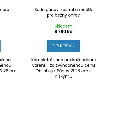
k pro
Sada pánev, kastrol a rendlík
pro běžný ohřev
Skladem
8 780 Kč
DO KOŠÍKU
každou
Kompletní sada pro každodenní
dněnou
vaření – za zvýhodněnou cenu
 Ø 26 cm
Obsahuje: Pánev Ø 26 cm s
nízkým...