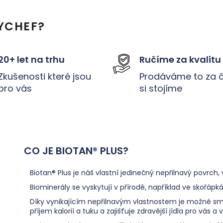
v
l
YCHEF?
á
d
20+ let na trhu
Ručíme za kvalitu
a
Zkušenosti které jsou
Prodáváme to za 
c
pro vás
si stojíme
í
p
r
v
k
CO JE BIOTAN® PLUS?
y
Biotan® Plus je náš vlastní jedinečný nepřilnavý povrch,
v
Biominerály se vyskytují v přírodě, například ve skořáp
ý
Díky vynikajícím nepřilnavým vlastnostem je možné sma
p
příjem kalorií a tuku a zajišťuje zdravější jídla pro vás a 
i