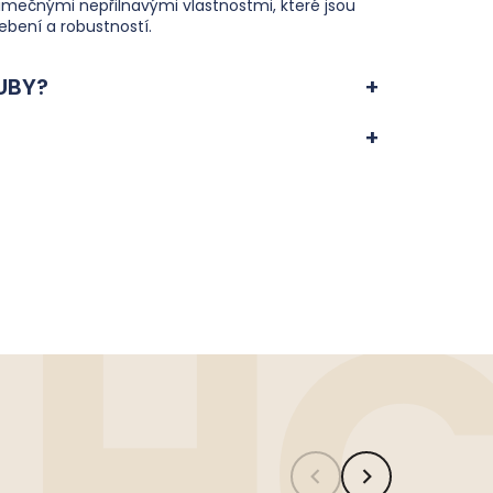
jimečnými nepřilnavými vlastnostmi, které jsou
ebení a robustností.
UBY?