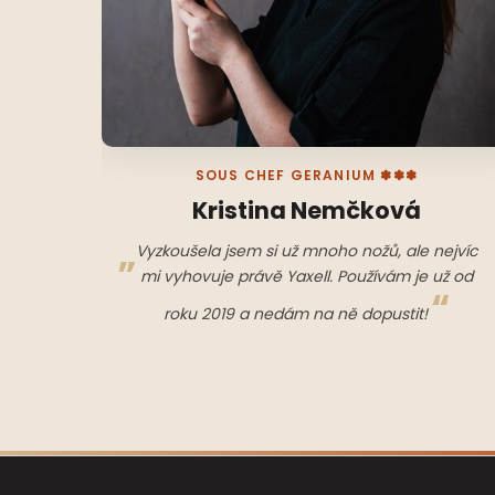
SOUS CHEF GERANIUM ✽✽✽
Kristina Nemčková
Vyzkoušela jsem si už mnoho nožů, ale nejvíc
mi vyhovuje právě Yaxell. Používám je už od
roku 2019 a nedám na ně dopustit!
Z