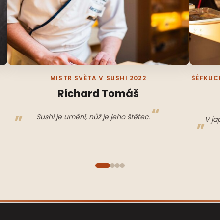
MISTR SVĚTA V SUSHI 2022
ŠÉFKUC
Richard Tomáš
Sushi je umění, nůž je jeho štětec.
V ja