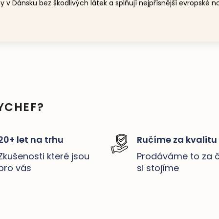
ěny v Dánsku bez škodlivých látek a splňují nejpřísnější evrop
YCHEF?
20+ let na trhu
Ručíme za kvalitu
Zkušenosti které jsou
Prodáváme to za 
pro vás
si stojíme