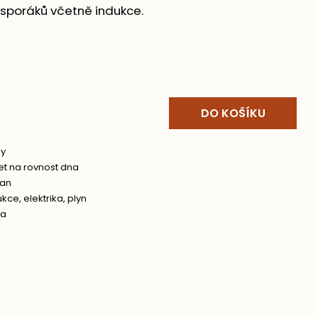
sporáků včetně indukce.
DO KOŠÍKU
y
let na rovnost dna
tan
ukce
,
elektrika
,
plyn
da