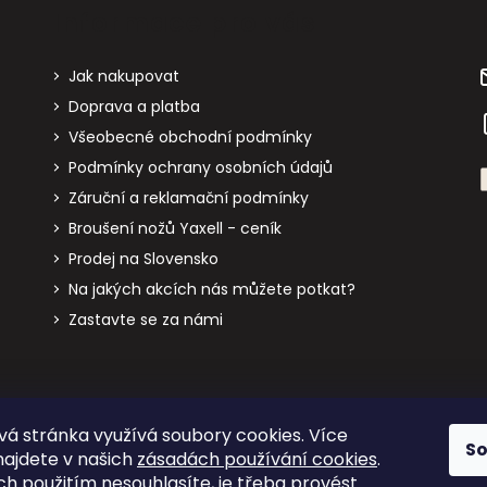
Informace pro vás
Jak nakupovat
Doprava a platba
Všeobecné obchodní podmínky
Podmínky ochrany osobních údajů
Záruční a reklamační podmínky
Broušení nožů Yaxell - ceník
Prodej na Slovensko
Na jakých akcích nás můžete potkat?
Zastavte se za námi
á stránka využívá soubory cookies. Více
S
yaxell.jp
yaxell.cz
cobb-gril.cz
najdete v našich
zásadách používání cookies
.
ich použitím nesouhlasíte, je třeba provést