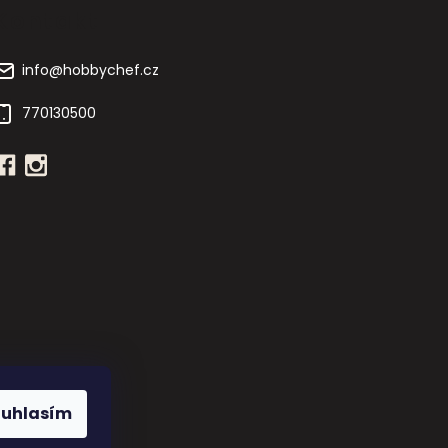
Kontakt
info
@
hobbychef.cz
770130500
ouhlasím