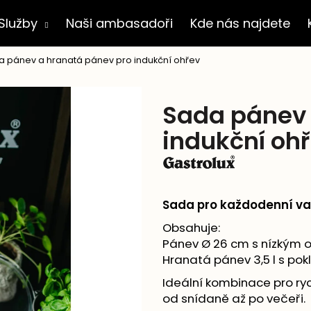
Služby
Naši ambasadoři
Kde nás najdete
a pánev a hranatá pánev pro indukční ohřev
Co potřebujete najít?
Sada pánev 
HLEDAT
indukční oh
Doporučujeme
Sada pro každodenní va
Obsahuje:
Pánev Ø 26 cm s nízkým 
Hranatá pánev 3,5 l s pok
Ideální kombinace pro ryc
od snídaně až po večeři.