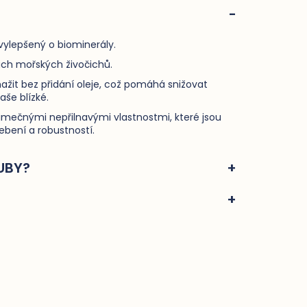
 vylepšený o biominerály.
kách mořských živočichů.
žit bez přidání oleje, což pomáhá snižovat
vaše blízké.
jimečnými nepřilnavými vlastnostmi, které jsou
ebení a robustností.
UBY?