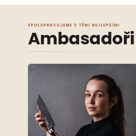
SPOLUPRACUJEME S TĚMI NEJLEPŠÍMI
Ambasadoři