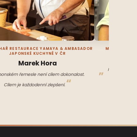
HAŘ RESTAURACE YAMAYA & AMBASADOR
MISTR SVĚTA 
JAPONSKÉ KUCHYNĚ V ČR
J
Marek Hora
Moudrý kuchař
ponském řemesle není cílem dokonalost.
tupé — stejn
Cílem je každodenní zlepšení.