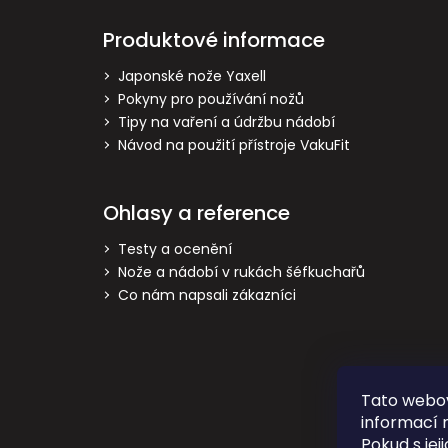
á
p
Produktové informace
a
t
Japonské nože Yaxell
Pokyny pro používání nožů
í
Tipy na vaření a údržbu nádobí
Návod na použití přístroje VakuFit
Ohlasy a reference
Testy a ocenění
Nože a nádobí v rukách šéfkuchařů
Co nám napsali zákazníci
Tato webov
informací 
Pokud s jej