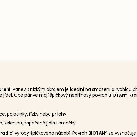
ření.
Pánev s nízkým okrajem je ideální na smažení a rychlou p
e jídel. Obě pánve mají špičkový nepřilnavý povrch
BIOTAN®
, kt
ce, palačinky, řízky nebo přílohy
, zeleninu, zapečená jídla i omáčky
radicí
výroby špičkového nádobí. Povrch
BIOTAN®
se vyznačuje 