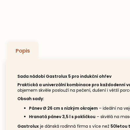
Popis
Sada nádobí Gastrolux 5 pro indukční ohřev
Praktická a univerzální kombinace pro každodenní va
objemem skvěle poslouží na pečení, dušení i větší porc
Obsah sady:
Pánev Ø 26 cm s nízkým okrajem
– ideální na vej
Hranatá pánev 3,5 l s pokličkou
– skvělá na maso
Gastrolux
je dánská rodinná firma s více než
50letou t