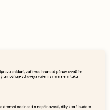
řípravu snídaní, zatímco hranatá pánev s vyšším
erý umožňuje zdravější vaření s minimem tuku.
extrémní odolností a nepřilnavostí, díky které budete