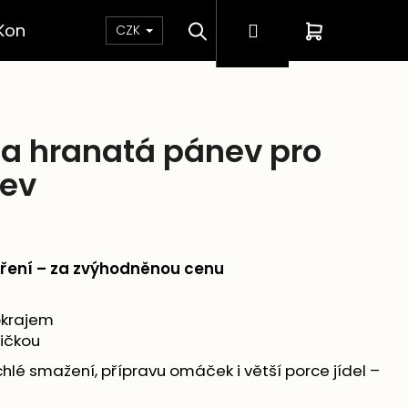
Hledat
Přihlášení
Nákupní
Kontakt
CZK
košík
a hranatá pánev pro
řev
ření – za zvýhodněnou cenu
okrajem
ličkou
hlé smažení, přípravu omáček i větší porce jídel –