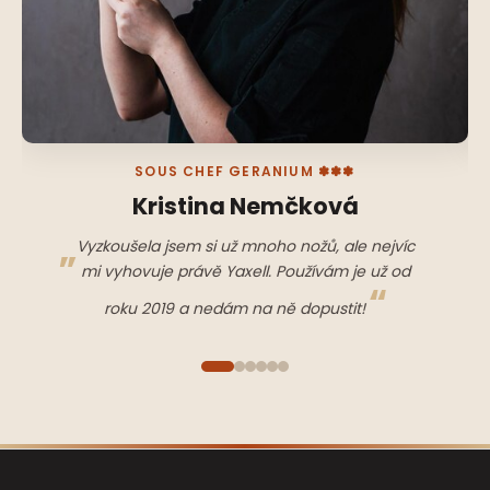
SOUS CHEF GERANIUM ✽✽✽
Kristina Nemčková
Vyzkoušela jsem si už mnoho nožů, ale nejvíc
mi vyhovuje právě Yaxell. Používám je už od
roku 2019 a nedám na ně dopustit!
Z