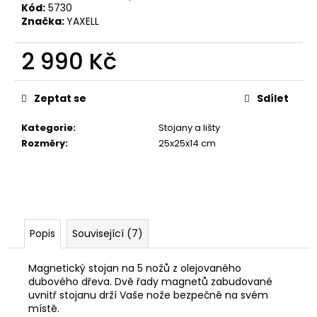
č
Kód:
5730
u
Značka:
YAXELL
j
e
2 990 Kč
m
e
Měrná
cena:
Zeptat se
Sdílet
Kategorie
:
Stojany a lišty
Rozměry
:
25x25x14 cm
Popis
Související (7)
Magnetický stojan na 5 nožů z olejovaného
dubového dřeva. Dvě řady magnetů zabudované
uvnitř stojanu drží Vaše nože bezpečně na svém
místě.