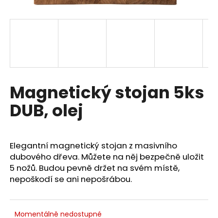
a
j
í
t
?
Magnetický stojan 5ks
DUB, olej
HLEDAT
Elegantní magnetický stojan z masivního
D
dubového dřeva. Můžete na něj bezpečně uložit
o
5 nožů. Budou pevně držet na svém místě,
p
nepoškodí se ani nepošrábou.
o
r
u
Momentálně nedostupné