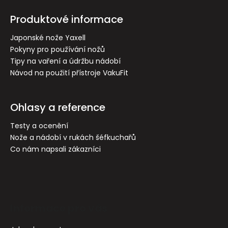
á
p
Produktové informace
a
t
Japonské nože Yaxell
Pokyny pro používání nožů
í
Tipy na vaření a údržbu nádobí
Návod na použití přístroje VakuFit
Ohlasy a reference
Testy a ocenění
Nože a nádobí v rukách šéfkuchařů
Co nám napsali zákazníci
Informace pro vás