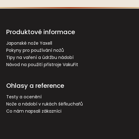
Z
á
p
Produktové informace
a
t
Japonské nože Yaxell
Pokyny pro používání nožů
í
Tipy na vaření a údržbu nádobí
Návod na použití přístroje VakuFit
Ohlasy a reference
Testy a ocenění
Nože a nádobí v rukách šéfkuchařů
Co nám napsali zákazníci