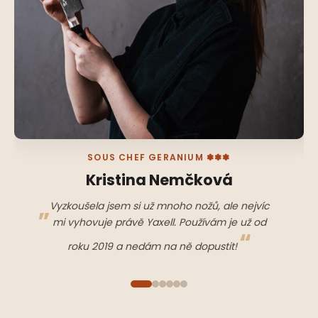
SOUS CHEF GERANIUM ✽✽✽
Kristina Nemčková
Vyzkoušela jsem si už mnoho nožů, ale nejvíc
mi vyhovuje právě Yaxell. Používám je už od
roku 2019 a nedám na ně dopustit!