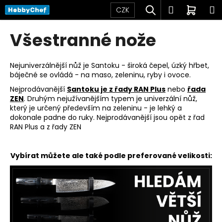
K
Přejít
Hledat
Přihlášen
Nákup
M
CZK
na
o
obsah
Zpět
Zpět
košík
š
Všestranné nože
í
C
k
o
Nejuniverzálnější nůž je Santoku - široká čepel, úzký hřbet,
báječné se ovládá - na maso, zeleninu, ryby i ovoce.
p
Nejprodávanější
Santoku je z řady RAN Plus
nebo
řada
o
ZEN
.
Druhým nejužívanějším typem je univerzální nůž,
t
který je určený především na zeleninu - je lehký a
ř
dokonale padne do ruky. Nejprodávanější jsou opět z řad
RAN Plus
a z řady
ZEN
e
b
u
Vybírat můžete ale také podle preferované velikosti:
j
e
t
e
n