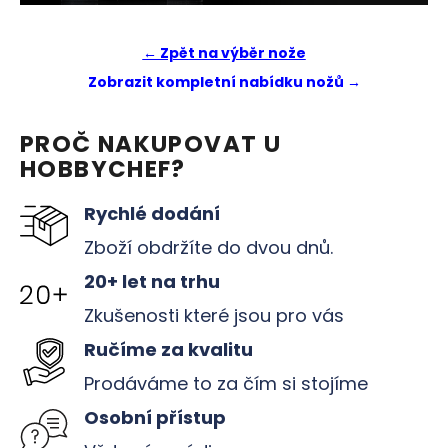
č
u
j
← Zpět na výběr nože
e
Zobrazit kompletní nabídku nožů →
m
e
PROČ NAKUPOVAT U
HOBBYCHEF?
Rychlé dodání
Zboží obdržíte do dvou dnů.
20+ let na trhu
Zkušenosti které jsou pro vás
Ručíme za kvalitu
Prodáváme to za čím si stojíme
Osobní přístup