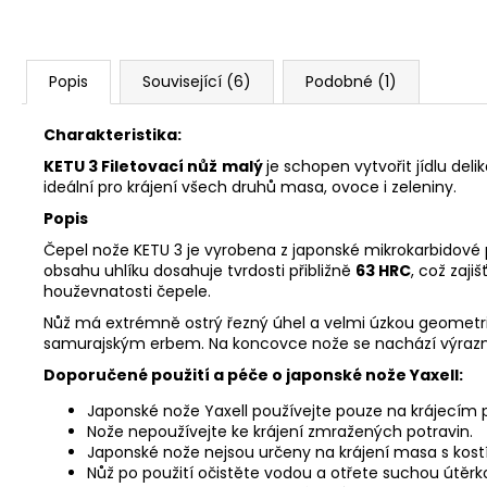
Popis
Související (6)
Podobné (1)
Charakteristika:
KETU 3 Filetovací nůž
malý
je schopen vytvořit jídlu del
ideální pro krájení všech druhů masa, ovoce i zeleniny.
Popis
Čepel nože KETU 3 je vyrobena z japonské mikrokarbidové
obsahu uhlíku dosahuje tvrdosti přibližně
63 HRC
, což zaji
houževnatosti čepele.
Nůž má extrémně ostrý řezný úhel a velmi úzkou geometri
samurajským erbem. Na koncovce nože se nachází výrazně z
Doporučené použití a péče o japonské nože Yaxell:
Japonské nože Yaxell používejte pouze na krájecím
Nože nepoužívejte ke krájení zmražených potravin.
Japonské nože nejsou určeny na krájení masa s kostí
Nůž po použití očistěte vodou a otřete suchou útěrk