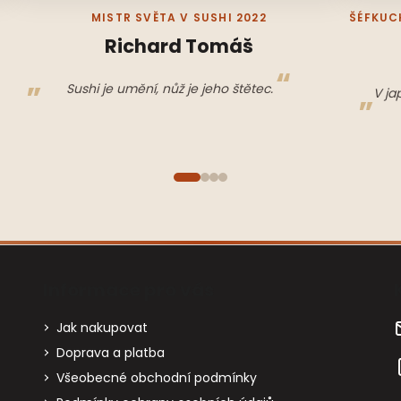
MISTR SVĚTA V SUSHI 2022
ŠÉFKUC
Richard Tomáš
Sushi je umění, nůž je jeho štětec.
V ja
Informace pro vás
Jak nakupovat
Doprava a platba
Všeobecné obchodní podmínky