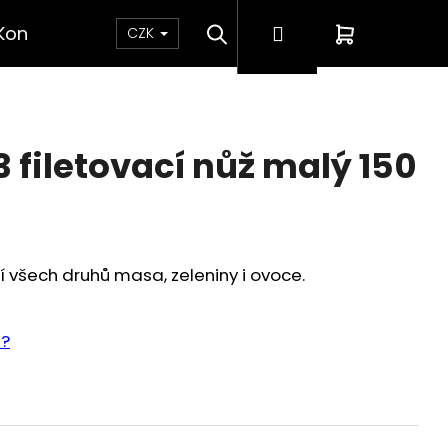
Hledat
Přihlášení
Nákupní
Kontakt
CZK
košík
3 filetovací nůž malý 150
í všech druhů masa, zeleniny i ovoce.
e?
.