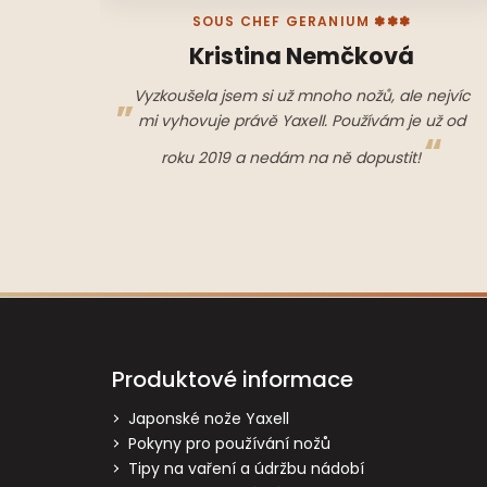
SOUS CHEF GERANIUM ✽✽✽
Kristina Nemčková
Vyzkoušela jsem si už mnoho nožů, ale nejvíc
mi vyhovuje právě Yaxell. Používám je už od
roku 2019 a nedám na ně dopustit!
Z
á
p
Produktové informace
a
t
Japonské nože Yaxell
Pokyny pro používání nožů
í
Tipy na vaření a údržbu nádobí