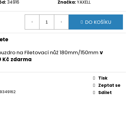
ód:
34916
Značka:
YAXELL
DO KOŠÍKU
ete
ouzdro na Filetovací nůž 180mm/150mm
v
0 Kč zdarma
Tisk
Zeptat se
9349162
Sdílet