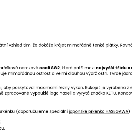
ikátní vzhled tím, že dokáže krájet mimořádně tenké plátky. Rovná 
 práškové nerezové
oceli SG2
, která patří mezi
nejvyšší třídu o
šťuje mimořádnou ostrost a velmi dlouhou výdrž ostří. Tvrdé jádr
i, aby poskytoval maximální řezný výkon.
Rukojeť je vyrobena z
pracované vypouklé logo Yaxell a vyrytá značka KETU. Koncovka
 prkénku (doporučujeme speciální
japonské prkénko HASEGAWA
)
.
ou.