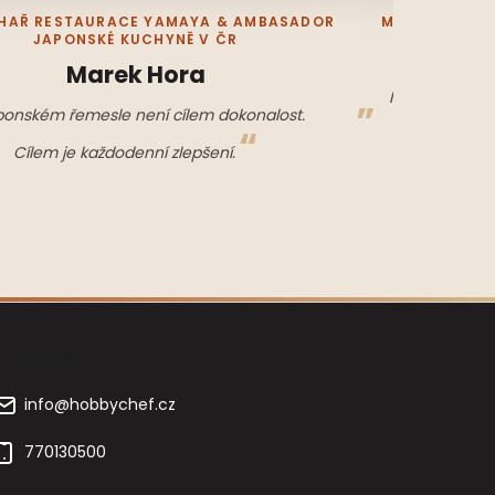
HAŘ RESTAURACE YAMAYA & AMBASADOR
MISTR SVĚTA 
JAPONSKÉ KUCHYNĚ V ČR
J
Marek Hora
Moudrý kuchař
ponském řemesle není cílem dokonalost.
tupé — stejn
Cílem je každodenní zlepšení.
Kontakt
info
@
hobbychef.cz
770130500