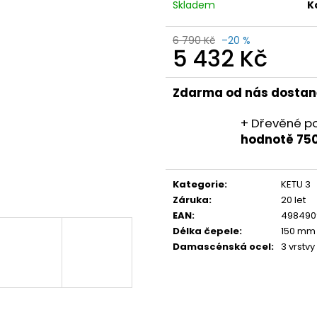
Skladem
K
6 790 Kč
–20 %
5 432 Kč
Měrná
cena:
Zdarma od nás dostan
+ Dřevěné p
hodnotě 75
Kategorie
:
KETU 3
Záruka
:
20 let
EAN
:
498490
Délka čepele
:
150 mm
Damascénská ocel
:
3 vrstvy