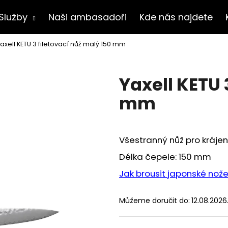
Služby
Naši ambasadoři
Kde nás najdete
axell KETU 3 filetovací nůž malý 150 mm
Co potřebujete najít?
Yaxell KETU 
HLEDAT
mm
Doporučujeme
Všestranný nůž pro krájen
Délka čepele: 150 mm
Jak brousit japonské nož
Můžeme doručit do:
12.08.2026