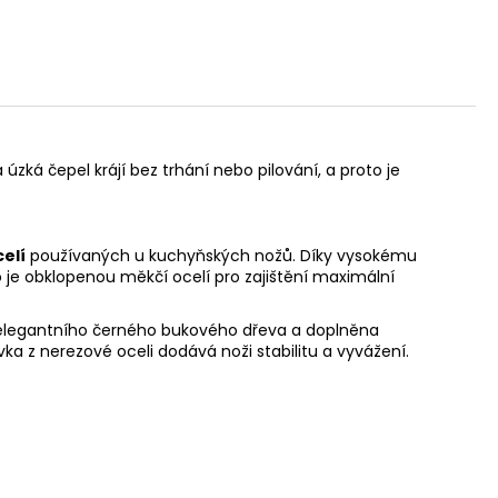
úzká čepel krájí bez trhání nebo pilování, a proto je
celí
používaných u kuchyňských nožů. Díky vysokému
o je obklopenou měkčí ocelí pro zajištění maximální
 elegantního černého bukového dřeva a doplněna
 z nerezové oceli dodává noži stabilitu a vyvážení.