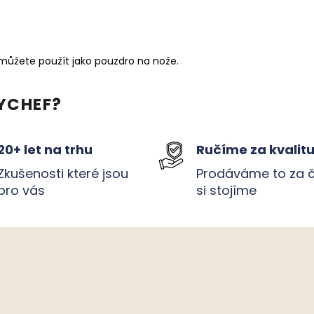
 můžete použít jako pouzdro na nože.
YCHEF?
20+ let na trhu
Ručíme za kvalit
Zkušenosti které jsou
Prodáváme to za 
pro vás
si stojíme