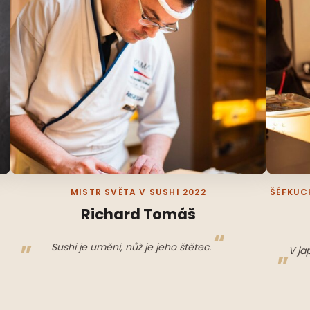
MISTR SVĚTA V SUSHI 2022
ŠÉFKUC
Richard Tomáš
Sushi je umění, nůž je jeho štětec.
V ja