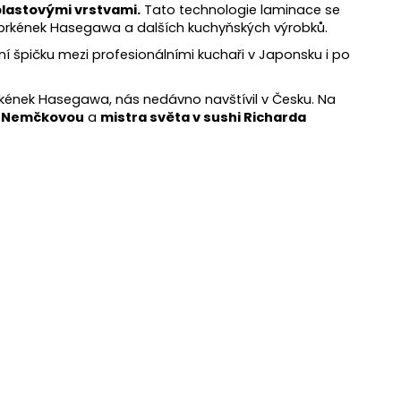
lastovými vrstvami.
Tato technologie laminace se
h prkének Hasegawa a dalších kuchyňských výrobků.
 špičku mezi profesionálními kuchaři v Japonsku i po
prkének Hasegawa, nás nedávno navštívil v Česku. Na
u Nemčkovou
a
mistra světa v sushi Richarda