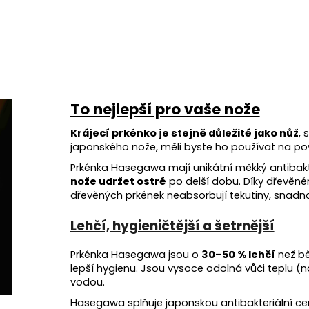
To nejlepší pro vaše nože
Krájecí prkénko je stejně důležité jako nůž
, 
japonského nože, měli byste ho používat na povrc
Prkénka Hasegawa mají unikátní měkký antibakte
nože udržet ostré
po delší dobu. Díky dřevěném
dřevěných prkének neabsorbují tekutiny, snadno
Lehčí, hygieničtější a šetrnější
Prkénka Hasegawa jsou o
30–50 % lehčí
než bě
lepší hygienu. Jsou vysoce odolná vůči teplu (
vodou.
Hasegawa splňuje japonskou antibakteriální cert