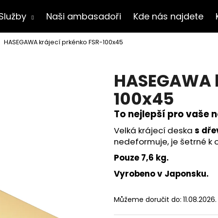
Služby
Naši ambasadoři
Kde nás najdete
HASEGAWA krájecí prkénko FSR-100x45
Co potřebujete najít?
HASEGAWA k
HLEDAT
100x45
To nejlepší pro vaše n
Velká krájecí deska
s dř
Doporučujeme
nedeformuje, je šetrné k 
Pouze 7,6 kg.
Vyrobeno v Japonsku.
Můžeme doručit do:
11.08.2026.