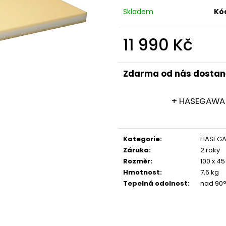
Skladem
Kó
11 990 Kč
Měrná
cena:
Zdarma od nás dostan
+ HASEGAWA 
Kategorie
:
HASEGA
Záruka
:
2 roky
Rozměr
:
100 x 45
Hmotnost
:
7,6 kg
Tepelná odolnost
:
nad 90°