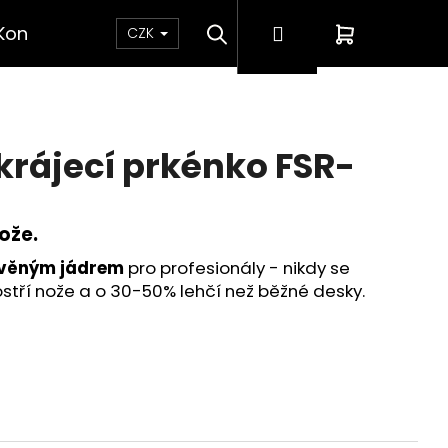
Hledat
Přihlášení
Nákupní
Kontakt
CZK
košík
rájecí prkénko FSR-
ože.
evěným jádrem
pro profesionály - nikdy se
ostří nože a o 30-50% lehčí než běžné desky.