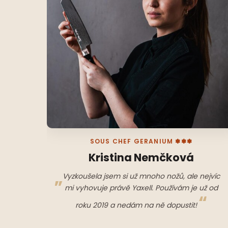
SOUS CHEF GERANIUM ✽✽✽
Kristina Nemčková
Vyzkoušela jsem si už mnoho nožů, ale nejvíc
mi vyhovuje právě Yaxell. Používám je už od
roku 2019 a nedám na ně dopustit!