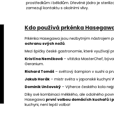
prostředkům i bělidlům. Dřevěné jádro je steril
zamezují kontaktu s okolními vlivy.
Kdo používá prkénka Hasegaw
Prkénka Hasegawa jsou nezbytným nástrojem pro
ochranu svých nožů
.
Mezi špičky české gastronomie, které využívají 
Kristína Nemčková
– vítězka MasterChef, býval
Geranium.
Richard Tomáš
– světový šampion v sushi a prv
Jakub Horák
– mistr světa v japonské kuchyni 
Dominik Unčovský
– Výherce českého kola nejpr
Díky své kombinaci měkkého, ale odolného povrch
Hasegawa
první volbou domácích kuchařů i 
kuchyni, není lepší volba!