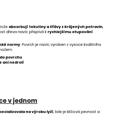
otože
absorbují tekutiny a šťávy z krájených potravin
,
dost dřeva navíc přispívá k
rychlejšímu otupování
ické normy
. Povrch je navíc vyroben z vysoce kvalitního
í nožem.
 do povrchu
e ani nedrolí
ce v jednom
ecializovala na výrobu lyží
, kde je klíčová pevnost a