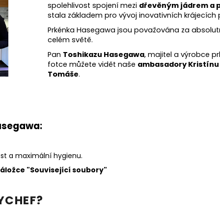
spolehlivost spojení mezi
dřevěným jádrem a p
stala základem pro vývoj inovativních krájecíc
Prkénka Hasegawa jsou považována za absolutní
celém světě.
Pan
Toshikazu Hasegawa
, majitel a výrobce 
fotce můžete vidět naše
ambasadory Kristín
Tomáše
.
Hasegawa:
ost a maximální hygienu.
áložce "Související soubory"
YCHEF?