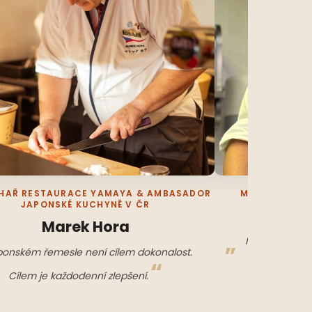
HAŘ RESTAURACE YAMAYA & AMBASADOR
MISTR SVĚTA 
JAPONSKÉ KUCHYNĚ V ČR
J
Marek Hora
Moudrý kuchař
ponském řemesle není cílem dokonalost.
tupé — stejn
Cílem je každodenní zlepšení.