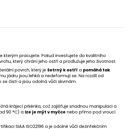
se kterým pracujete. Pokud investujete do kvalitního
hu, který chrání jeho ostří a prodlužuje jeho životnost.
riální povrch, který je
šetrný k ostří
a
pomáhá tak
u jádru jsou lehká a nedeformují se. Na rozdíl od
 se čistí a jsou odolná vůči skvrnám.
žná krájecí prkénka, což zajišťuje snadnou manipulaci a
nad 90 °C) a
lze je mýt v myčce
nebo přímo pod vroucí
ifikaci SIAA ISO22196 a je odolné vůči dezinfekčním