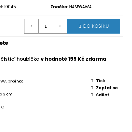
d:
10045
Značka:
HASEGAWA
DO KOŠÍKU
ete
čistící houbička
v hodnotě 199 Kč zdarma
Tisk
WA prkénka
Zeptat se
 x 3 cm
Sdílet
 C