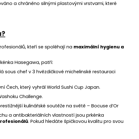
izováno a chráněno silnými plastovými vrstvami, které
a?
fesionálů, kteří se spoléhají na
maximální hygienu a
prkénka Hasegawa, patří:
á sous chef v 3 hvězdičkové michelinské restauraci
ní Čech, který vyhrál World Sushi Cup Japan.
Washoku Challenge.
estižnější kulinářské soutěže na světě – Bocuse d‘Or
u a antibakteriálních vlastností jsou prkénka
profesionálů
. Pokud hledáte špičkovou kvalitu pro svou