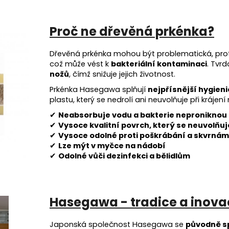
Proč ne dřevěná prkénka?
Dřevěná prkénka mohou být problematická, pr
což může vést k
bakteriální kontaminaci
. Tvr
nožů
, čímž snižuje jejich životnost.
Prkénka Hasegawa splňují
nejpřísnější hygien
plastu, který se nedrolí ani neuvolňuje při krájen
✔
Neabsorbuje vodu a bakterie neproniknou
✔
Vysoce kvalitní povrch, který se neuvolňuj
✔
Vysoce odolné proti poškrábání a skvrnám
✔
Lze mýt v myčce na nádobí
✔
Odolné vůči dezinfekci a bělidlům
Hasegawa - tradice a inova
Japonská společnost Hasegawa se
původně sp