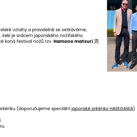
elské vztahy a pravidelně se setkáváme,
m. Seki je srdcem japonského nožířského
é koná festival nožů tzv.
Hamono matsuri
刃
 prkénku (doporučujeme speciální
japonské prkénko HASEGAWA
)
.
ou.