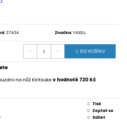
e?
.
ód:
37434
Značka:
YAXELL
DO KOŠÍKU
ete
uzdro na nůž Kiritsuke
v hodnotě 720 Kč
Tisk
Zeptat se
m
Sdílet