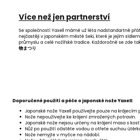
Více než jen partnerství
Se společností Yaxell mámé už léta nadstandartně přát
nejčastěji v japonském městě Seki, které je jejím sídle
průmyslu a celé nožířské tradice. Každoročně se zde tak
物まつり
Doporučené použití a péče o japonské nože Yaxell:
Japonské nože Yaxell používejte pouze na krájecím
Nože nepoužívejte ke krájení zmražených potravin.
Japonské nože nejsou určeny na krájení masa s kostí
Nůž po použití očistěte vodou a otřete suchou útěrk
Nože nemyjte v myčce na nádobí.