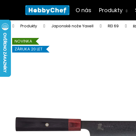
K
Přejít
na
o
O nás
Produkty
obsah
Zpět
Zpět
š
do
do
í
Domů
Produkty
Japonské nože Yaxell
REI 69
R
k
obchodu
obchodu
NOVINKA
ZÁRUKA 20 LET