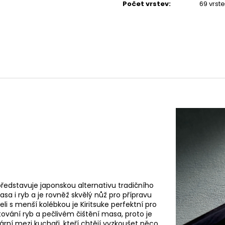
Počet vrstev
:
69 vrst
představuje japonskou alternativu tradičního
sa i ryb a je rovněž skvělý nůž pro přípravu
eli s menší kolébkou je Kiritsuke perfektní pro
etování ryb a pečlivém čištění masa, proto je
ární mezi kuchaři, kteří chtějí vyzkoušet něco