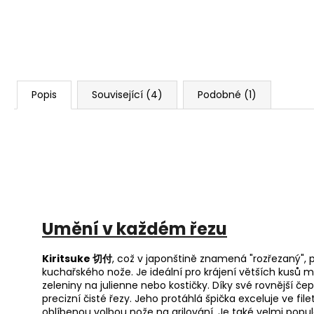
Popis
Související (4)
Podobné (1)
Umění v každém řezu
Kiritsuke 切付
, což v japonštině znamená "rozřezaný", 
kuchařského nože. Je ideální pro krájení větších kusů ma
zeleniny na julienne nebo kostičky. Díky své rovnější čep
precizní čisté řezy. Jeho protáhlá špička exceluje ve fil
oblíbenou volbou nože na grilování. Je také velmi popul