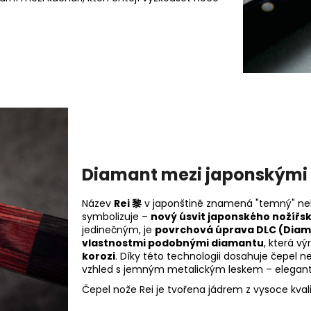
Diamant mezi japonskými 
Název
Rei 黎
v japonštině znamená "temný" nebo
symbolizuje –
nový úsvit japonského nožířs
jedinečným, je
povrchová úprava DLC (Diam
vlastnostmi podobnými diamantu
, která v
korozi
. Díky této technologii dosahuje čepel ne
vzhled s jemným metalickým leskem – elegantní
Čepel nože Rei je tvořena jádrem z vysoce kval