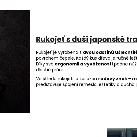
Rukojeť s duší japonské tr
Rukojeť je vyrobena z
dvou odstínů ušlechti
povrchem čepele. Každý kus dřeva je ručně leště
Díky své
ergonomii a vyváženosti
padne nůž d
dlouhé práci.
Ve středu rukojeti je zasazen
rodový znak – 
představuje spojení řemesla, estetiky a ducha j