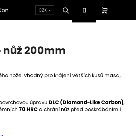
Hledat
Přihlášení
Nákupní
Kontakt
CZK
košík
ke nůž 200mm
ho nože. Vhodný pro krájení větších kusů masa,
 povrchovou úpravu
DLC (Diamond-Like Carbon)
,
trémních
70 HRC
a chrání nůž před poškrábáním i