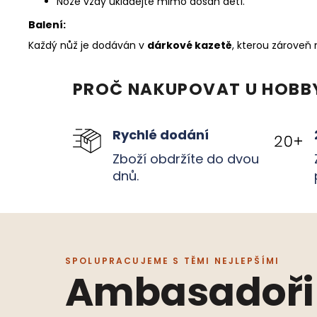
Nože vždy ukládejte mimo dosah dětí.
Balení:
Každý nůž je dodáván v
dárkové kazetě
, kterou zároveň
PROČ NAKUPOVAT U HOBB
Rychlé dodání
Zboží obdržíte do dvou
dnů.
SPOLUPRACUJEME S TĚMI NEJLEPŠÍMI
Ambasadoři