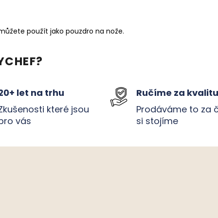
 můžete použít jako pouzdro na nože.
YCHEF?
20+ let na trhu
Ručíme za kvalit
Zkušenosti které jsou
Prodáváme to za 
pro vás
si stojíme