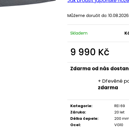
Jak brousit japonské nož
Můžeme doručit do:
10.08.2026
Skladem
K
9 990 Kč
Měrná
cena:
Zdarma od nás dostan
+ Dřevěné po
zdarma
Kategorie
:
REI 69
Záruka
:
20 let
Délka čepele
:
200 m
Ocel
:
VG10