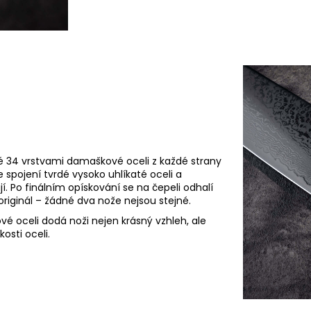
é 34 vrstvami damaškové oceli z každé strany
spojení tvrdé vysoko uhlíkaté oceli a
jí.
Po finálním opískování se na čepeli odhalí
originál – žádné dva nože nejsou stejné.
 oceli dodá noži nejen krásný vzhleh, ale
kosti oceli.