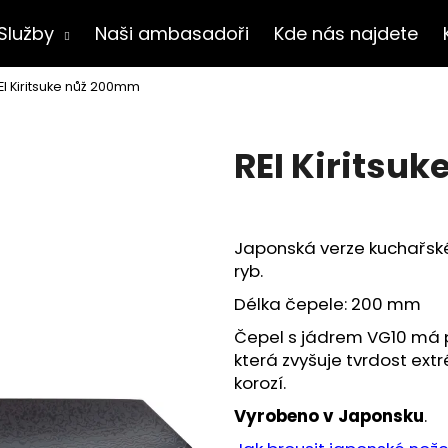
Služby
Naši ambasadoři
Kde nás najdete
EI Kiritsuke nůž 200mm
Co potřebujete najít?
REI Kiritsu
HLEDAT
Japonská verze kuchařské
ryb.
Doporučujeme
Délka čepele: 200 mm
Čepel s jádrem VG10 má
která zvyšuje tvrdost ex
korozí.
Vyrobeno v Japonsku
.