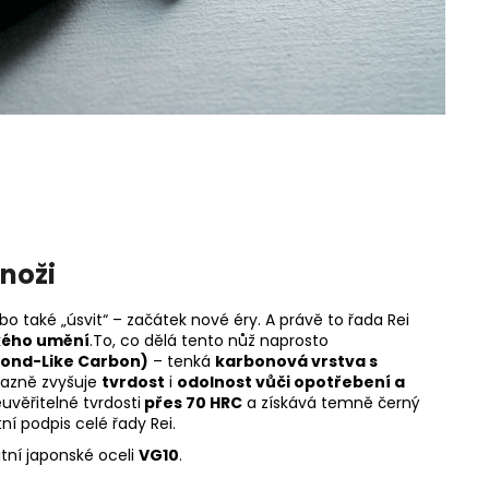
noži
 také „úsvit“ – začátek nové éry. A právě to řada Rei
kého umění
.
To, co dělá tento nůž naprosto
ond-Like Carbon)
– tenká
karbonová vrstva s
ýrazně zvyšuje
tvrdost
i
odolnost vůči opotřebení a
uvěřitelné tvrdosti
přes 70 HRC
a získává temně černý
 podpis celé řady Rei.
itní japonské oceli
VG10
.