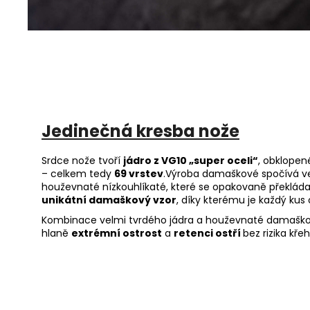
Jedinečná kresba nože
Srdce nože tvoří
jádro z VG10 „super oceli“
, obklopen
– celkem tedy
69 vrstev
.
Výroba damaškové spočívá ve 
houževnaté nízkouhlíkaté, které se opakovaně překláda
unikátní damaškový vzor
, díky kterému je každý kus 
Kombinace velmi tvrdého jádra a houževnaté damaškové
hlaně
extrémní ostrost
a
retenci ostří
bez rizika křeh