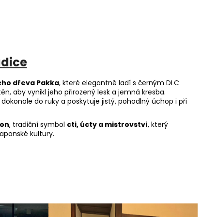
adice
lého dřeva Pakka
, které elegantně ladí s černým DLC
n, aby vynikl jeho přirozený lesk a jemná kresba.
okonale do ruky a poskytuje jistý, pohodlný úchop i při
mon
, tradiční symbol
cti, úcty a mistrovství
, který
aponské kultury.