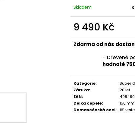
Skladem
K
9 490 Kč
Měrná
cena:
Zdarma od nás dostan
+ Dřevěné p
hodnotě 75
Kategorie
:
Super G
Záruka
:
20 let
EAN
:
498490
Délka čepele
:
150 mm
Damascénská ocel
:
161 vrst