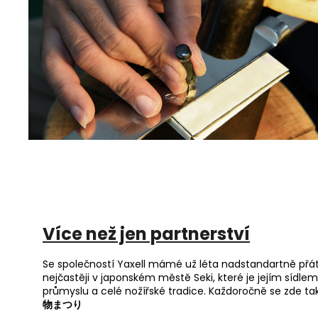
Více než jen partnerství
Se společností Yaxell mámé už léta nadstandartně přát
nejčastěji v japonském městě Seki, které je jejím sídle
průmyslu a celé nožířské tradice. Každoročně se zde tak
物まつり