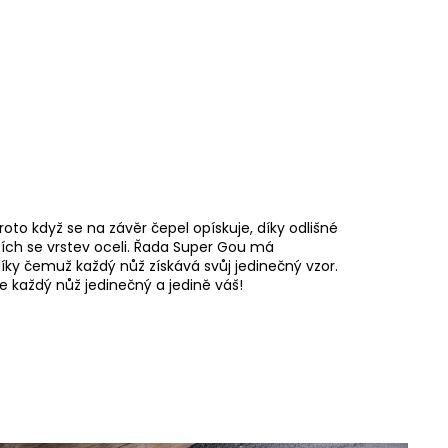
oto když se na závěr čepel opískuje, díky odlišné
ících se vrstev oceli. Řada Super Gou má
díky čemuž každý nůž získává svůj jedinečný vzor.
je každý nůž jedinečný a jedině váš!