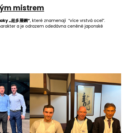
kým mistrem
znaky „超多層鋼“
, které znamenají “více vrstvá ocel”.
harakter a je odrazem odedávna ceněné japonské