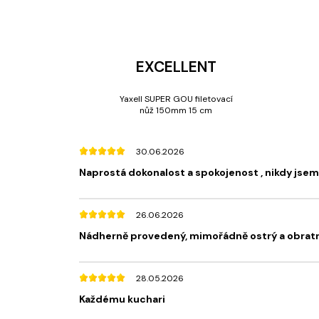
EXCELLENT
Yaxell SUPER GOU filetovací
nůž 150mm 15 cm
30.06.2026
Naprostá dokonalost a spokojenost , nikdy jsem l
26.06.2026
Nádherně provedený, mimořádně ostrý a obratn
28.05.2026
Každému kuchari