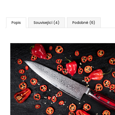
20.04.2026
Nejuniverzálnější nůž, který si poradí se vším.
Popis
Související (4)
Podobné (6)