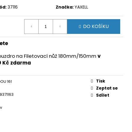
ód:
37116
Značka:
YAXELL
DO KOŠÍKU
ete
ouzdro na Filetovací nůž 180mm/150mm
v
0 Kč zdarma
Tisk
OU 161
Zeptat se
9371163
Sdílet
ev