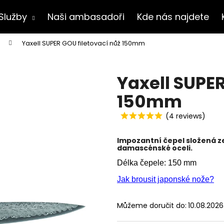
Služby
Naši ambasadoři
Kde nás najdete
Yaxell SUPER GOU filetovací nůž 150mm
Co potřebujete najít?
Yaxell SUPER
HLEDAT
150mm
(4 reviews)
Doporučujeme
Impozantní čepel složená z
damascénské oceli.
Délka čepele: 150 mm
Jak brousit japonské nože?
Můžeme doručit do:
10.08.2026