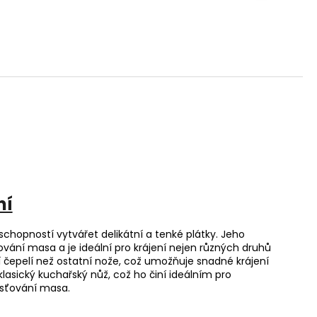
ní
chopností vytvářet delikátní a tenké plátky. Jeho
ování masa a je ideální pro krájení nejen různých druhů
jší čepelí než ostatní nože, což umožňuje snadné krájení
 klasický kuchařský nůž, což ho činí ideálním pro
kosťování masa.