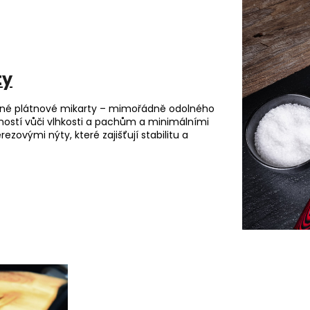
ty
rné plátnové mikarty – mimořádně odolného
lností vůči vlhkosti a pachům a minimálními
zovými nýty, které zajišťují stabilitu a