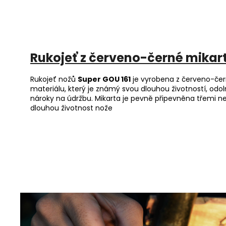
Rukojeť
z červeno-černé mikar
Rukojeť nožů
Super GOU 161
je vyrobena z červeno-če
materiálu, který je známý svou dlouhou životností, odo
nároky na údržbu. Mikarta je pevně připevněna třemi nere
dlouhou životnost nože