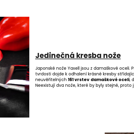
Jedinečná kresba nože
Japonské nože Yaxell jsou z damaškové oceli. Pr
tvrdosti dojde k odhalení krásné kresby střídaj
neuvěřitelných
161 vrstev
damaškové oceli
, 
Neexistují dva nože, které by byly stejné, proto 