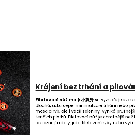
 Radost s ním pracovat, nebo jen obdivovat zpracování.
Krájení bez trhání a pilová
Filetovací nůž malý 小刺身
se vyznačuje svou s
dlouhá, úzká čepel minimalizuje trhání nebo pil
masa a ryb, ale i větší zeleniny. Vyniká pružně
tenčích plátků. Filetovací nůž je obratnější než
preciznější úkoly, jako filetování ryby nebo vy