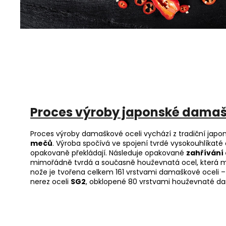
Proces výroby japonské damaš
Proces výroby damaškové oceli vychází z tradiční japo
mečů
. Výroba spočívá ve spojení tvrdé vysokouhlíkaté 
opakovaně překládají. Následuje opakované
zahřívání
mimořádně tvrdá a současně houževnatá ocel, která má
nože je tvořena celkem 161 vrstvami damaškové oceli – 
nerez oceli
SG2
, obklopené 80 vrstvami houževnaté da