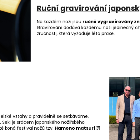
Ruční gravírování japons
Na každém noži jsou
ručně vygravírovány 
Gravírování dodává každému noži jedinečný c
zručnosti, která vyžaduje léta praxe.
elské vztahy a pravidelně se setkáváme,
m. Seki je srdcem japonského nožířského
é koná festival nožů tzv.
Hamono matsuri 刃