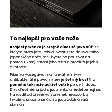
To nejlepší pro vaše nože
Krájecí prkénko je stejně důležité jako nůž
, se
kterým pracujete. Pokud investujete do kvalitního
japonského nože, měli byste ho používat na
povrchu, který chrání jeho ostří a prodlužuje jeho
životnost.
Prkénka Hasegawa mají unikátní měkký
antibakteriální povrch, který je
šetrný k ostří
a
pomáhá tak nože udržet ostré
po delší dobu.
Díky dřevěnému jádru jsou lehká a nedeformují se.
Na rozdíl od dřevěných prkének neabsorbují
tekutiny, snadno se čistí a jsou odolná vůči
skvrnám.