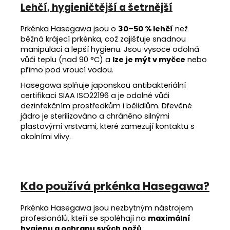
Lehčí, hygieničtější a šetrnější
Prkénka Hasegawa jsou o
30–50 % lehčí
než
běžná krájecí prkénka, což zajišťuje snadnou
manipulaci a lepší hygienu. Jsou vysoce odolná
vůči teplu (nad 90 °C) a
lze je mýt v myčce
nebo
přímo pod vroucí vodou.
Hasegawa splňuje japonskou antibakteriální
certifikaci SIAA ISO22196 a je odolné vůči
dezinfekčním prostředkům i bělidlům. Dřevěné
jádro je sterilizováno a chráněno silnými
plastovými vrstvami, které zamezují kontaktu s
okolními vlivy.
Kdo používá prkénka Hasegawa?
Prkénka Hasegawa jsou nezbytným nástrojem
profesionálů, kteří se spoléhají na
maximální
hygienu a ochranu svých nožů
.