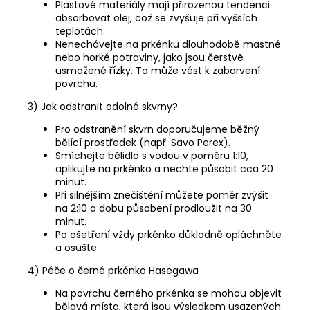
Plastové materiály mají přirozenou tendenci
absorbovat olej, což se zvyšuje při vyšších
teplotách.
Nenechávejte na prkénku dlouhodobě mastné
nebo horké potraviny, jako jsou čerstvě
usmažené řízky. To může vést k zabarvení
povrchu.
3) Jak odstranit odolné skvrny?
Pro odstranění skvrn doporučujeme běžný
bělící prostředek (např. Savo Perex).
Smíchejte bělidlo s vodou v poměru 1:10,
aplikujte na prkénko a nechte působit cca 20
minut.
Při silnějším znečištění můžete poměr zvýšit
na 2:10 a dobu působení prodloužit na 30
minut.
Po ošetření vždy prkénko důkladně opláchněte
a osušte.
4) Péče o černé prkénko Hasegawa
Na povrchu černého prkénka se mohou objevit
bělavá místa, která jsou výsledkem usazených