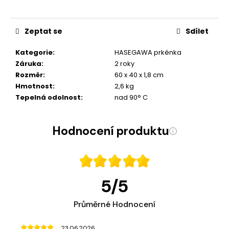
Zeptat se
Sdílet
Kategorie
:
HASEGAWA prkénka
Záruka
:
2 roky
Rozměr
:
60 x 40 x 1,8 cm
Hmotnost
:
2,6 kg
Tepelná odolnost
:
nad 90° C
Hodnocení produktu
5
/
5
Průměrné Hodnocení
23.06.2026