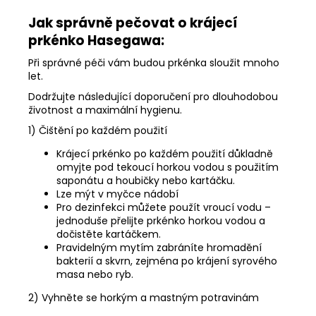
Jak správně pečovat o krájecí
prkénko Hasegawa:
Při správné péči vám budou prkénka sloužit mnoho
let.
Dodržujte následující doporučení pro dlouhodobou
životnost a maximální hygienu.
1) Čištění po každém použití
Krájecí prkénko po každém použití důkladně
omyjte pod tekoucí horkou vodou s použitím
saponátu a houbičky nebo kartáčku.
Lze mýt v myčce nádobí
Pro dezinfekci můžete použít vroucí vodu –
jednoduše přelijte prkénko horkou vodou a
dočistěte kartáčkem.
Pravidelným mytím zabráníte hromadění
bakterií a skvrn, zejména po krájení syrového
masa nebo ryb.
2) Vyhněte se horkým a mastným potravinám