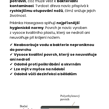
potravin
, což může vést k
bakteriální
kontaminaci
. Tvrdost dřeva navíc přispívá k
rychlejšímu otupování nožů
, čímž snižuje jejich
životnost.
Prkénka Hasegawa splňují
nejpřísnější
hygienické normy
. Povrch je navíc vyroben
z vysoce kvalitního plastu, který se nedrolí ani
neuvolňuje při krájení nožem.
✔
Neabsorbuje vodu a bakterie neproniknou
do povrchu
✔
Vysoce kvalitní povrch, který se neuvolňuje
ani nedrolí
✔
Odolné proti poškrábání a skvrnám
✔
Lze mýt v myčce na nádobí
✔
Odolné vůči dezinfekci a bělidlům