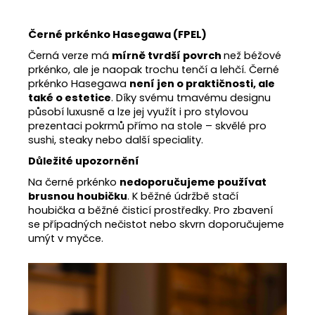
Černé prkénko Hasegawa (FPEL)
Černá verze má
mírně tvrdší povrch
než béžové
prkénko, ale je naopak trochu tenčí a lehčí. Černé
prkénko Hasegawa
není jen o praktičnosti, ale
také o estetice
. Díky svému tmavému designu
působí luxusně a lze jej využít i pro stylovou
prezentaci pokrmů přímo na stole – skvělé pro
sushi, steaky nebo další speciality.
Důležité upozornění
Na černé prkénko
nedoporučujeme používat
brusnou houbičku
. K běžné údržbě stačí
houbička a běžné čisticí prostředky. Pro zbavení
se případných nečistot nebo skvrn doporučujeme
umýt v myčce.