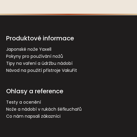
Z
á
p
Produktové informace
a
t
Japonské nože Yaxell
Pokyny pro používání nožů
í
Tipy na vaření a údržbu nádobí
Návod na použití přístroje VakuFit
Ohlasy a reference
Testy a ocenění
Nože a nádobí v rukách šéfkuchařů
Co nám napsali zákazníci