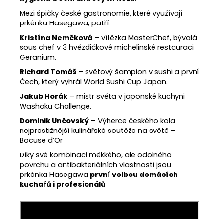
Mezi špičky české gastronomie, které využívají
prkénka Hasegawa, patří:
Kristína Nemčková
– vítězka MasterChef, bývalá
sous chef v 3 hvězdičkové michelinské restauraci
Geranium.
Richard Tomáš
– světový šampion v sushi a první
Čech, který vyhrál World Sushi Cup Japan.
Jakub Horák
– mistr světa v japonské kuchyni
Washoku Challenge.
Dominik Unčovský
– Výherce českého kola
nejprestižnější kulinářské soutěže na světě –
Bocuse d‘Or
Díky své kombinaci měkkého, ale odolného
povrchu a antibakteriálních vlastností jsou
prkénka Hasegawa
první volbou domácích
kuchařů i profesionálů