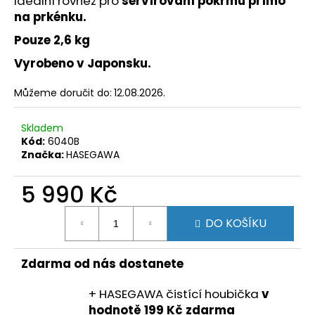
Ideální rovněž pro
servírování pokrmů přímo
č
u
na prkénku.
j
Pouze 2,6 kg
e
m
Vyrobeno v Japonsku.
e
Můžeme doručit do:
12.08.2026.
Skladem
Kód:
6040B
Značka:
HASEGAWA
5 990 Kč
Měrná
DO KOŠÍKU
cena:
Zdarma od nás dostanete
+ HASEGAWA čistící houbička
v
hodnotě 199 Kč zdarma