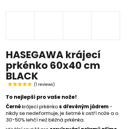
a
j
í
t
?
HASEGAWA krájecí
prkénko 60x40 cm
HLEDAT
BLACK
(1 reviews)
D
To nejlepší pro vaše nože!
o
p
Černé
krájecí prkénko
s dřevěným jádrem
-
o
nikdy se nedeformuje, je šetrné k ostří nože a o
r
30-50% lehčí než běžná prkénka.
u