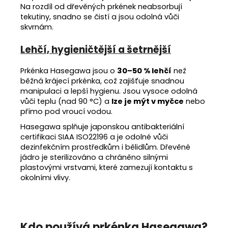
Na rozdíl od dřevěných prkének neabsorbují
tekutiny, snadno se čistí a jsou odolná vůči
skvrnám.
Lehčí, hygieničtější a šetrnější
Prkénka Hasegawa jsou o
30–50 % lehčí
než
běžná krájecí prkénka, což zajišťuje snadnou
manipulaci a lepší hygienu. Jsou vysoce odolná
vůči teplu (nad 90 °C) a
lze je mýt v myčce
nebo
přímo pod vroucí vodou.
Hasegawa splňuje japonskou antibakteriální
certifikaci SIAA ISO22196 a je odolné vůči
dezinfekčním prostředkům i bělidlům. Dřevěné
jádro je sterilizováno a chráněno silnými
plastovými vrstvami, které zamezují kontaktu s
okolními vlivy.
Kdo používá prkénka Hasegawa?