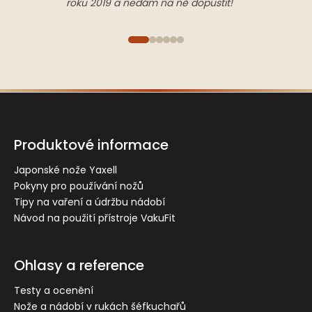
roku 2019 a nedám na ně dopustit!
Z
á
p
Produktové informace
a
t
Japonské nože Yaxell
Pokyny pro používání nožů
í
Tipy na vaření a údržbu nádobí
Návod na použití přístroje VakuFit
Ohlasy a reference
Testy a ocenění
Nože a nádobí v rukách šéfkuchařů