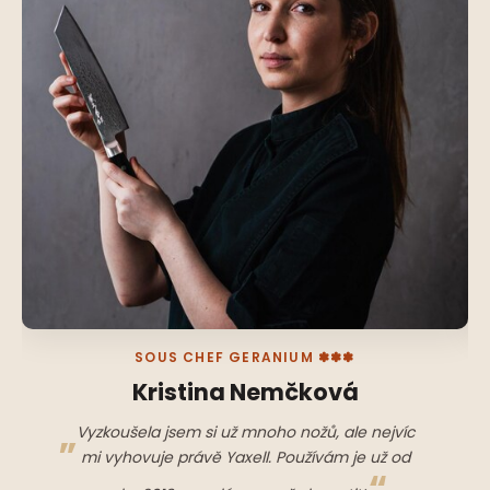
SOUS CHEF GERANIUM ✽✽✽
Kristina Nemčková
Vyzkoušela jsem si už mnoho nožů, ale nejvíc
mi vyhovuje právě Yaxell. Používám je už od