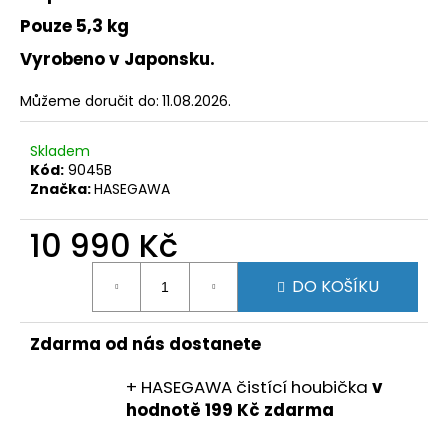
č
u
Pouze 5,3 kg
j
Vyrobeno v Japonsku.
e
m
Můžeme doručit do:
11.08.2026.
e
Skladem
Kód:
9045B
Značka:
HASEGAWA
10 990 Kč
Měrná
DO KOŠÍKU
cena:
Zdarma od nás dostanete
+ HASEGAWA čistící houbička
v
hodnotě 199 Kč zdarma