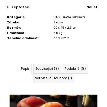
Zeptat se
Sdílet
Kategorie
:
HASEGAWA prkénka
Záruka
:
2 roky
Rozměr
:
90 x 45 x 2,3 cm
Hmotnost
:
5,6 kg
Tepelná odolnost
:
nad 90° C
Popis
Související (3)
Podobné (8)
Související soubory (1)