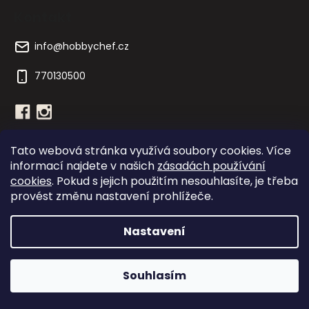
Kontakt
info
@
hobbychef.cz
770130500
Tato webová stránka využívá soubory cookies. Více
yaxell.jp
yaxell.cz
cobb-gril.cz
informací najdete v našich
zásadách používání
cookies
. Pokud s jejich použitím nesouhlasíte, je třeba
provést změnu nastavení prohlížeče.
Nastavení
Vytvořil Shoptet
Copyright 2026
Hobby Chef
. Všechna práva vyhrazena.
Souhlasím