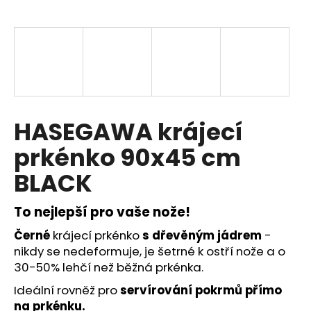
a
j
í
t
?
HASEGAWA krájecí
prkénko 90x45 cm
HLEDAT
BLACK
To nejlepší pro vaše nože!
D
Černé
krájecí prkénko
s dřevěným jádrem
-
o
p
nikdy se nedeformuje, je šetrné k ostří nože a o
o
30-50% lehčí než běžná prkénka.
r
Ideální rovněž pro
servírování pokrmů přímo
u
na prkénku.