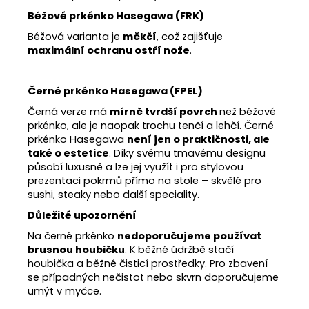
Béžové prkénko Hasegawa (FRK)
Béžová varianta je
měkčí
, což zajišťuje
maximální ochranu ostří nože
.
Černé prkénko Hasegawa (FPEL)
Černá verze má
mírně tvrdší povrch
než béžové
prkénko, ale je naopak trochu tenčí a lehčí. Černé
prkénko Hasegawa
není jen o praktičnosti, ale
také o estetice
. Díky svému tmavému designu
působí luxusně a lze jej využít i pro stylovou
prezentaci pokrmů přímo na stole – skvělé pro
sushi, steaky nebo další speciality.
Důležité upozornění
Na černé prkénko
nedoporučujeme používat
brusnou houbičku
. K běžné údržbě stačí
houbička a běžné čisticí prostředky. Pro zbavení
se případných nečistot nebo skvrn doporučujeme
umýt v myčce.