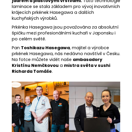
jádrem a plastovými vrstvami.
Tato technologie
laminace se stala základem pro vývoj inovativních
krájecích prkének Hasegawa a dalších
kuchyňských výrobků.
Prkénka Hasegawa jsou považována za absolutní
špičku mezi profesionálními kuchaři v Japonsku i
po celém světě.
Pan
Toshikazu Hasegawa
, majitel a výrobce
prkének Hasegawa, nás nedávno navštívil v Česku.
Na fotce můžete vidět naše
ambasadory
Kristínu Nemčkovou
a
mistra světa v sushi
Richarda Tomáše
.