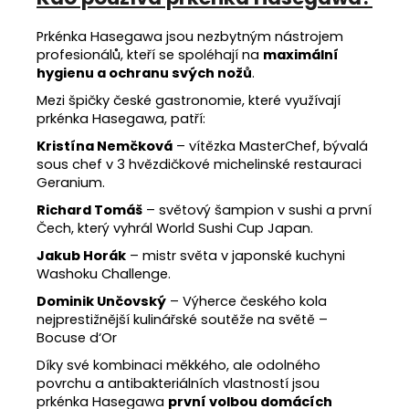
Prkénka Hasegawa jsou nezbytným nástrojem
profesionálů, kteří se spoléhají na
maximální
hygienu a ochranu svých nožů
.
Mezi špičky české gastronomie, které využívají
prkénka Hasegawa, patří:
Kristína Nemčková
– vítězka MasterChef, bývalá
sous chef v 3 hvězdičkové michelinské restauraci
Geranium.
Richard Tomáš
– světový šampion v sushi a první
Čech, který vyhrál World Sushi Cup Japan.
Jakub Horák
– mistr světa v japonské kuchyni
Washoku Challenge.
Dominik Unčovský
– Výherce českého kola
nejprestižnější kulinářské soutěže na světě –
Bocuse d‘Or
Díky své kombinaci měkkého, ale odolného
povrchu a antibakteriálních vlastností jsou
prkénka Hasegawa
první volbou domácích