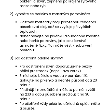
bakterií a skvrn, zejména po krájení syrového
masa nebo ryb.
2) Vyhněte se horkým a mastným potravinám
Plastové materiály mají přirozenou tendenci
absorbovat olej, což se zvyšuje při vyšších
teplotách.
Nenechávejte na prkénku dlouhodobě mastné
nebo horké potraviny, jako jsou čerstvě
usmažené řízky. To může vést k zabarvení
povrchu.
3) Jak odstranit odolné skvrny?
Pro odstranění skvrn doporučujeme běžný
bělící prostředek (např. Savo Perex).
Smíchejte bělidlo s vodou v poměru 1:10,
aplikujte na prkénko a nechte působit cca 20
minut.
Při silnějším znečištění můžete poměr zvýšit
na 2:10 a dobu působení prodloužit na 30
minut.
Po ošetření vždy prkénko důkladně opláchněte
a osušte.