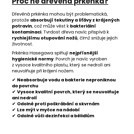
Proč ne dřevěná prkénka?
Dřevěná prkénka mohou být problematická,
protože
absorbují tekutiny a šťávy z krájených
potravin
, což může vést k
bakteriální
kontaminaci
. Tvrdost dřeva navíc přispívá k
rychlejšímu otupování nožů
, čímž snižuje jejich
životnost.
Prkénka Hasegawa splňují
nejpřísnější
hygienické normy
. Povrch je navíc vyroben
z vysoce kvalitního plastu, který se nedrolí ani
neuvolňuje při krájení nožem.
✔
Neabsorbuje vodu a bakterie neproniknou
do povrchu
✔
Vysoce kvalitní povrch, který se neuvolňuje
ani nedrolí
✔
Odolné proti poškrábání a skvrnám
✔
Lze mýt v myčce na nádobí
✔
Odolné vůči dezinfekci a bělidlům