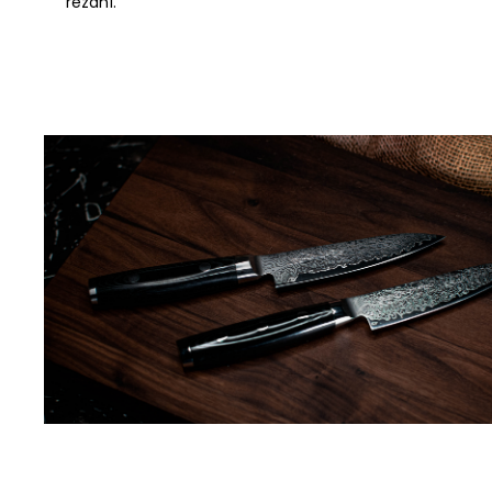
řezání.
31.05.2026
super
08.05.2026
Skvělá velikost pro univerzální použití v kuchyni. N