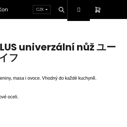
Hledat
Přihlášení
Nákupní
Kontakt
CZK
košík
PLUS univerzální nůž ユー
イフ
eleniny, masa i ovoce. Vhodný do každé kuchyně.
vé oceli.