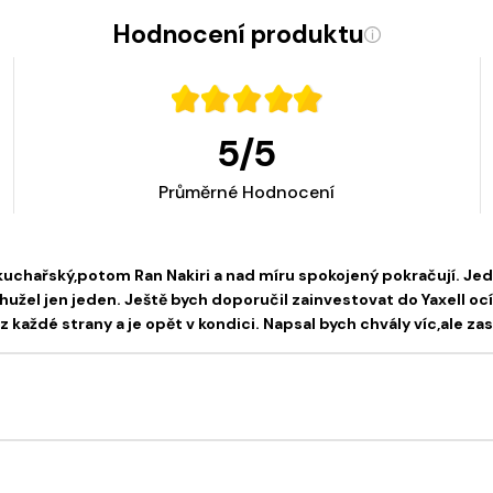
Hodnocení produktu
5
/
5
Průměrné Hodnocení
kuchařský,potom Ran Nakiri a nad míru spokojený pokračují. Jedi
hužel jen jeden. Ještě bych doporučil zainvestovat do Yaxell oc
ů z každé strany a je opět v kondici. Napsal bych chvály víc,ale z