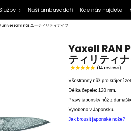
Služby
Naši ambasadoři
Kde nás najdete
PLUS univerzální nůž ユーティリティナイフ
Co potřebujete najít?
Yaxell RAN 
HLEDAT
ティリティナ
(14 reviews)
Doporučujeme
Všestranný nůž pro krájení z
Délka čepele: 120 mm.
Pravý japonský nůž z damaško
Vyrobeno v Japonsku.
Jak brousit japonské nože?