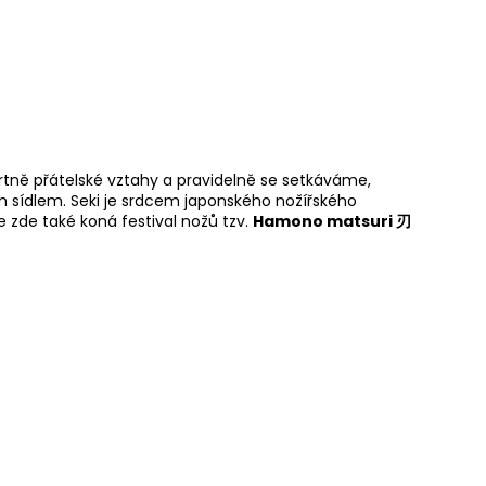
tně přátelské vztahy a pravidelně se setkáváme,
ím sídlem. Seki je srdcem japonského nožířského
e zde také koná festival nožů tzv.
Hamono matsuri 刃