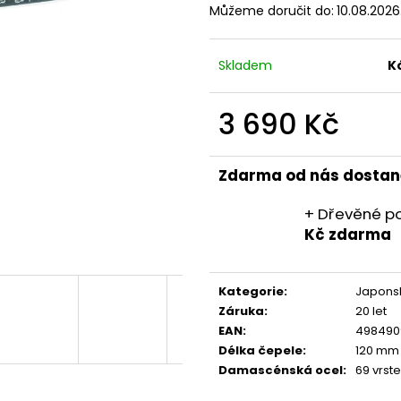
Můžeme doručit do:
10.08.2026
Skladem
K
3 690 Kč
Měrná
cena:
Zdarma od nás dostan
+ Dřevěné po
Kč zdarma
Kategorie
:
Japonsk
Záruka
:
20 let
EAN
:
498490
Délka čepele
:
120 mm
Damascénská ocel
:
69 vrst