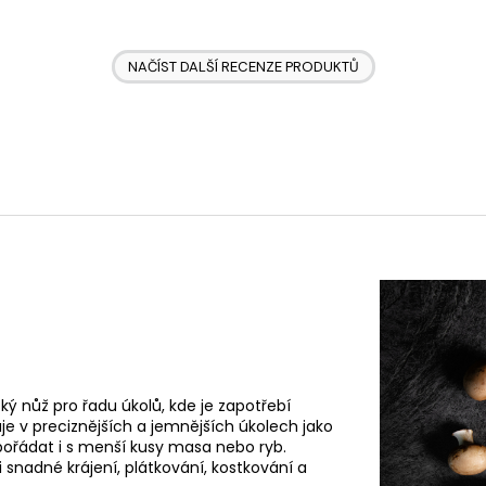
NAČÍST DALŠÍ RECENZE PRODUKTŮ
e to ideální pomocník.
ký nůž pro řadu úkolů, kde je zapotřebí
uje v preciznějších a jemnějších úkolech jako
pořádat i s menší kusy masa nebo ryb.
 snadné krájení, plátkování, kostkování a