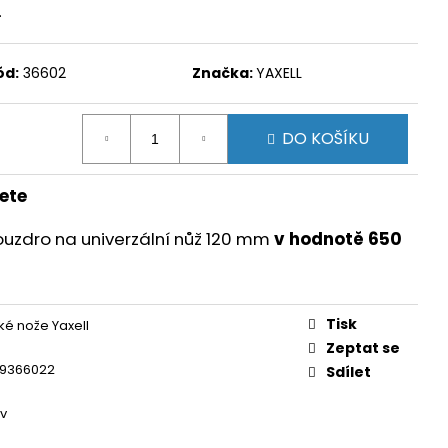
.
ód:
36602
Značka:
YAXELL
DO KOŠÍKU
ete
uzdro na univerzální nůž 120 mm
v hodnotě 650
Tisk
é nože Yaxell
Zeptat se
9366022
Sdílet
ev