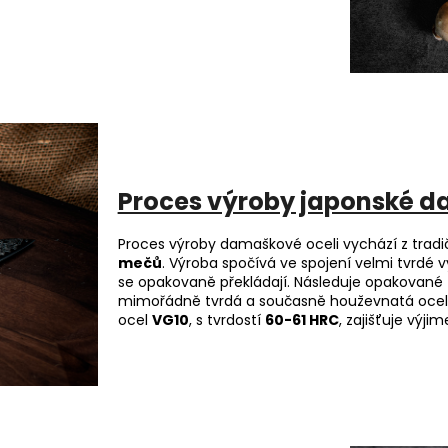
o a dokonalé ostří..
Proces výroby japonské d
Proces výroby damaškové oceli vychází z tradi
mečů
. Výroba spočívá ve spojení velmi tvrdé 
se opakovaně překládají. Následuje opakované
mimořádně tvrdá a současně houževnatá ocel, 
ocel
VG10
, s tvrdostí
60-61 HRC
, zajišťuje výji