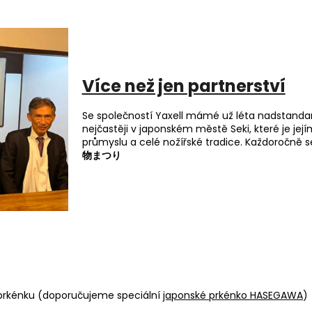
Více než jen partnerství
Se společností Yaxell mámé už léta nadstandar
nejčastěji v japonském městě Seki, které je jej
průmyslu a celé nožířské tradice. Každoročně s
物まつり
 prkénku (doporučujeme speciální
japonské prkénko HASEGAWA
)