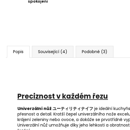
spokojeni
21.06.2026
Dobře padne do ruky, pro běžnou práci v kuchyni j
11.06.2026
skvělý
Popis
Související (4)
Podobné (3)
08.06.2026
Velmi ostří a dobře krájení
04.06.2026
Krájí suprově
P
reciznost v každém řezu
01.06.2026
Univerzální nůž ユーティリティナイフ
je ideální kuchyňs
přesnost a detail. Kratší čepel univerzálního nože excel
Ještě jsem ho nepoužil, ale rodina si ho chválí.
krájení zeleniny nebo ovoce, a dokáže se prvotřídně vy
Univerzální nůž umožňuje díky jeho lehkosti a obratnosti