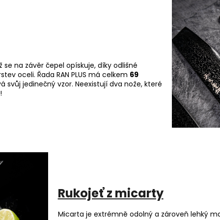
 se na závěr čepel opískuje, díky odlišné
 vrstev oceli. Řada RAN PLUS má celkem
69
á svůj jedinečný vzor. Neexistují dva nože, které
!
Rukojeť z micarty
Micarta je extrémně odolný a zároveň lehký mate