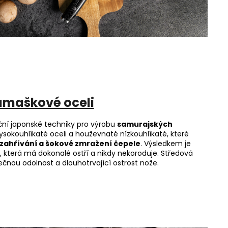
amaškové oceli
ční japonské techniky pro výrobu
samurajských
vysokouhlíkaté oceli a houževnaté nízkouhlíkaté, které
zahřívání a šokové zmražení čepele
. Výsledkem je
která má dokonalé ostří a nikdy nekoroduje. Středová
mečnou odolnost a dlouhotrvající ostrost nože.