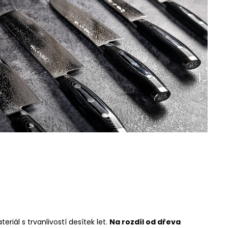
riál s trvanlivostí desítek let.
Na rozdíl od dřeva