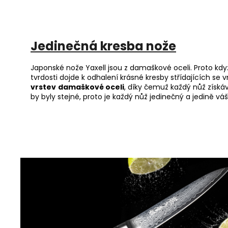
Jedinečná kresba nože
Japonské nože Yaxell jsou z damaškové oceli. Proto když
tvrdosti dojde k odhalení krásné kresby střídajících se
vrstev
damaškové oceli
, díky čemuž každý nůž získáv
by byly stejné, proto je každý nůž jedinečný a jedině váš