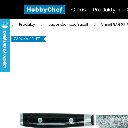
K
Přejít
na
o
O nás
Produkty
obsah
Zpět
Zpět
š
do
do
í
Domů
Produkty
Japonské nože Yaxell
Yaxell RAN 
k
obchodu
obchodu
ZÁRUKA 20 LET