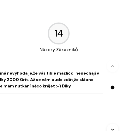
14
Názory Zákazníků
ná nevýhoda je,že vás tihle mazlíčci nenechají v
ílky 2000 Grit. Až se vám bude zdát,že slábne
ase mám nutkání něco krájet :-) Díky