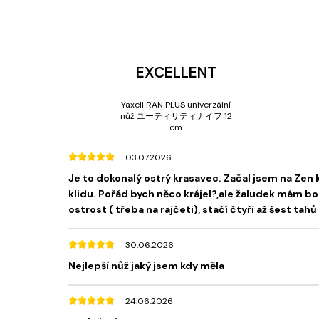
EXCELLENT
Yaxell RAN PLUS univerzální
nůž ユーティリティナイフ 12
cm
03.07.2026
Je to dokonalý ostrý krasavec. Začal jsem na Zen 
klidu. Pořád bych něco krájel?,ale žaludek mám bo
ostrost ( třeba na rajčeti), stačí čtyři až šest tah
30.06.2026
Nejlepší nůž jaký jsem kdy měla
24.06.2026