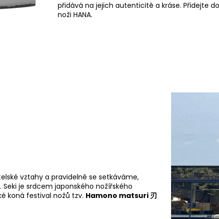
přidává na jejich autenticitě a kráse. Přidejte 
noži HANA.
elské vztahy a pravidelně se setkáváme,
m. Seki je srdcem japonského nožířského
é koná festival nožů tzv.
Hamono matsuri 刃