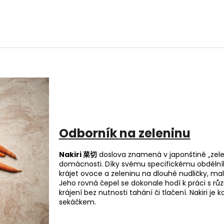
Odborník na zeleninu
Nakiri 菜切
doslova znamená v japonštině „zeleni
domácnosti. Díky svému specifickému obdélník
krájet ovoce a zeleninu na dlouhé nudličky, ma
Jeho rovná čepel se dokonale hodí k práci s různ
krájení bez nutnosti tahání či tlačení. Nakiri
sekáčkem.