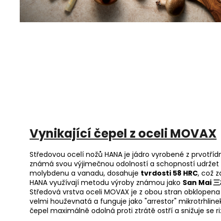
Vynikající čepel z oceli MOVAX
Středovou ocelí nožů HANA je jádro vyrobené z prvotříd
známá svou výjimečnou odolností a schopností udržet 
molybdenu a vanadu, dosahuje
tvrdosti 58 HRC
, což 
HANA využívají metodu výroby známou jako
San Mai 
Středová vrstva oceli MOVAX je z obou stran obklopena v
velmi houževnatá a funguje jako "arrestor" mikrotrhlinek
čepel maximálně odolná proti ztrátě ostří a snižuje se r