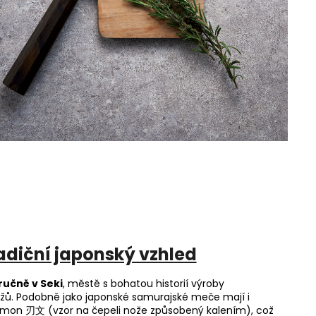
adiční japonský vzhled
ručně v Seki
, městě s bohatou historií výroby
žů. Podobně jako japonské samurajské meče mají i
mon 刃文 (vzor na čepeli nože způsobený kalením), což