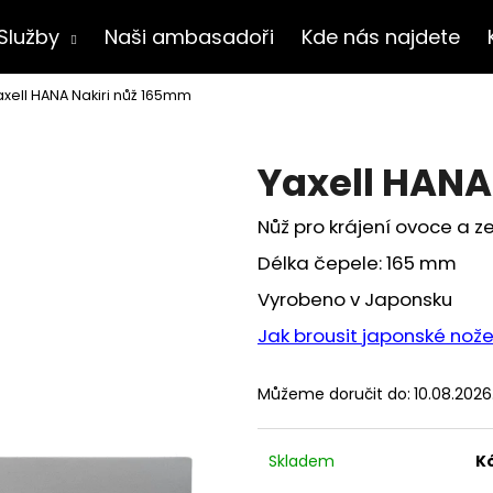
Služby
Naši ambasadoři
Kde nás najdete
axell HANA Nakiri nůž 165mm
Co potřebujete najít?
Yaxell HANA
HLEDAT
Nůž pro krájení ovoce a z
Délka čepele: 165 mm
Vyrobeno v Japonsku
Doporučujeme
Jak brousit japonské nož
Můžeme doručit do:
10.08.2026
Skladem
K