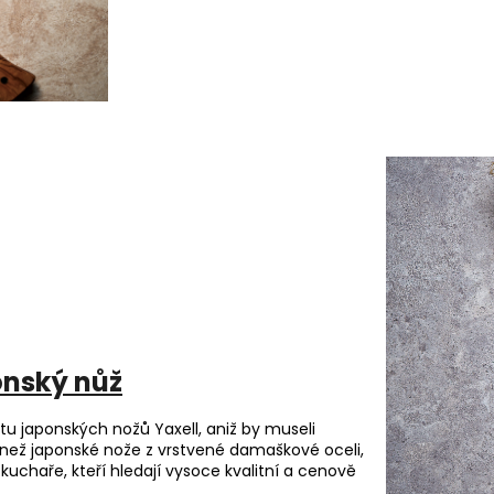
onský nůž
litu japonských nožů Yaxell, aniž by museli
í než japonské nože z vrstvené damaškové oceli,
kuchaře, kteří hledají vysoce kvalitní a cenově