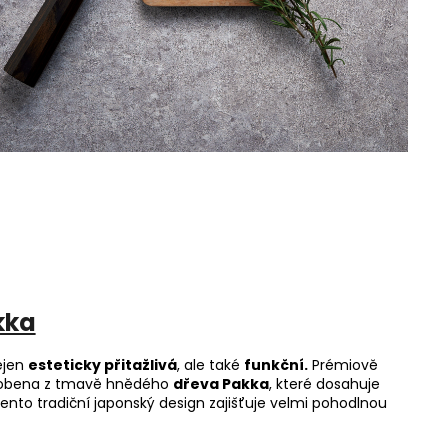
kka
ejen
esteticky přitažlivá
, ale také
funkční.
Prémiově
vyrobena z tmavě hnědého
dřeva Pakka
, které dosahuje
nto tradiční japonský design zajišťuje velmi pohodlnou