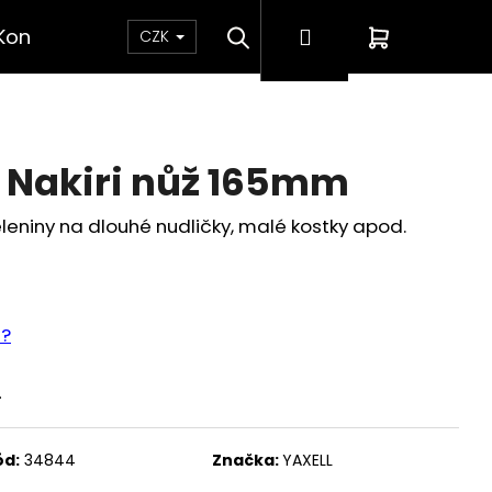
Hledat
Přihlášení
Nákupní
Kontakt
CZK
košík
 Nakiri nůž 165mm
eleniny na dlouhé nudličky, malé kostky apod.
e?
.
ód:
34844
Značka:
YAXELL