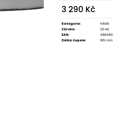
3 290 Kč
Měrná
cena:
Kategorie
:
HANA
Záruka
:
20 let
EAN
:
498490
Délka čepele
:
165 mm