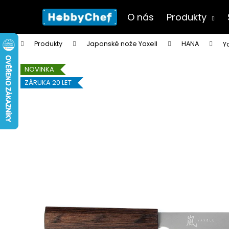
K
Přejít
na
o
O nás
Produkty
obsah
Zpět
Zpět
š
do
do
í
Domů
Produkty
Japonské nože Yaxell
HANA
Y
k
obchodu
obchodu
NOVINKA
ZÁRUKA 20 LET