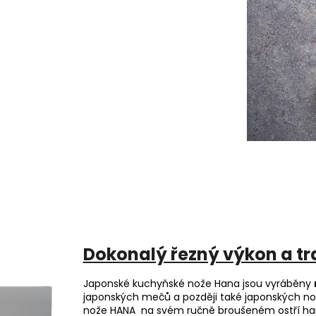
Dokonalý řezný výkon a tr
Japonské kuchyňské nože Hana jsou vyráběny
japonských mečů a později také japonských no
nože HANA na svém ručně broušeném ostří ha