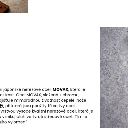
ní japonské nerezové oceli
MOVAX
, která je
ostrost. Ocel MOVAX, složená z chromu,
zajišťuje mimořádnou životnost čepele. Nože
三枚
, při které jsou použity tři vrstvy oceli.
rstvou vysoce kvalitní nerezové oceli, která je
 vznikajících ve tvrdé středové oceli. Tím je
iziko vylomení
.