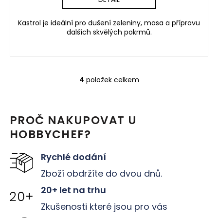
Kastrol je ideální pro dušení zeleniny, masa a přípravu
dalších skvělých pokrmů.
4
položek celkem
O
v
l
PROČ NAKUPOVAT U
á
HOBBYCHEF?
d
a
Rychlé dodání
c
Zboží obdržíte do dvou dnů.
í
20+ let na trhu
p
Zkušenosti které jsou pro vás
r