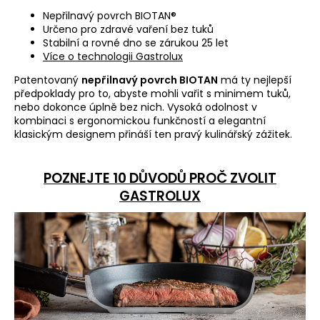
a
Nepřilnavý povrch BIOTAN®
Určeno pro zdravé vaření bez tuků
j
Stabilní a rovné dno se zárukou 25 let
í
Více o technologii Gastrolux
t
Patentovaný
nepřilnavý povrch BIOTAN
má ty nejlepší
?
předpoklady pro to, abyste mohli vařit s minimem tuků,
nebo dokonce úplně bez nich. Vysoká odolnost
v
kombinaci s ergonomickou funkčností a elegantní
klasickým designem přináší ten pravý kulinářský zážitek
.
HLEDAT
POZNEJTE 10 DŮVODŮ PROČ ZVOLIT
GASTROLUX
D
o
p
o
r