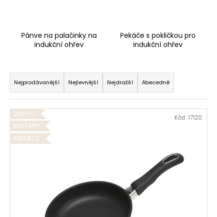
Pánve na palačinky na
Pekáče s pokličkou pro
indukční ohřev
indukční ohřev
Ř
a
Nejprodávanější
Nejlevnější
Nejdražší
Abecedně
z
e
V
260 °C
n
Kód:
17120
ý
BIOTAN®
í
p
INDUKCE
p
i
r
s
o
p
d
r
u
o
k
d