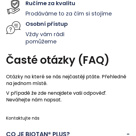
Ručíme za kvalitu
v
Prodáváme to za čím si stojíme
k
y
Osobní přístup
v
Vždy vám rádi
ý
pomůžeme
p
Časté otázky (FAQ)
i
s
u
Otázky na které se nás nejčastěji ptáte. Přehledně
na jednom místě.
V případě že zde nenajdete vaši odpověď.
Neváhejte nám napsat.
Kontaktujte nás
CO JE BIOTAN® PLUS?