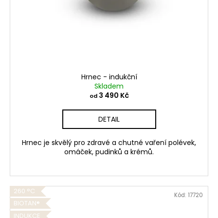
Hrnec - indukční
Skladem
3 490 Kč
od
DETAIL
Hrnec je skvělý pro zdravé a chutné vaření polévek,
omáček, pudinků a krémů.
260 °C
Kód:
17720
BIOTAN®
INDUKCE