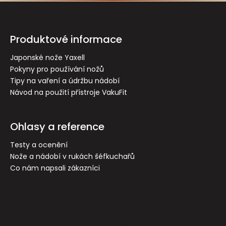
Z
á
p
Produktové informace
a
t
Japonské nože Yaxell
Pokyny pro používání nožů
í
Tipy na vaření a údržbu nádobí
Návod na použití přístroje VakuFit
Ohlasy a reference
Testy a ocenění
Nože a nádobí v rukách šéfkuchařů
Co nám napsali zákazníci