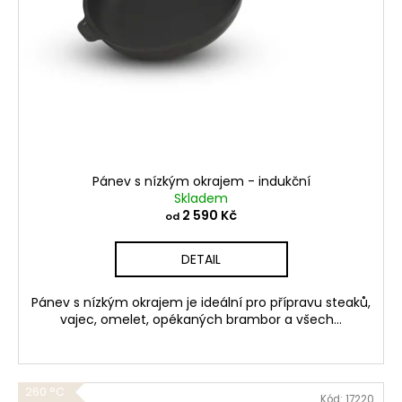
t
u
ů
k
t
ů
Pánev s nízkým okrajem - indukční
Skladem
2 590 Kč
od
DETAIL
Pánev s nízkým okrajem je ideální pro přípravu steaků,
vajec, omelet, opékaných brambor a všech...
260 °C
Kód:
17220