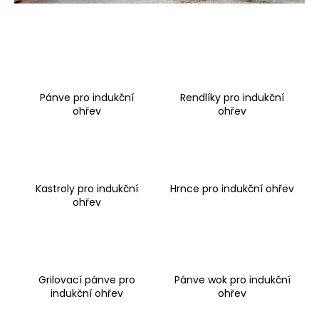
u
č
u
j
e
Pánve pro indukční
Rendlíky pro indukční
ohřev
ohřev
m
e
Kastroly pro indukční
Hrnce pro indukční ohřev
ohřev
Grilovací pánve pro
Pánve wok pro indukční
indukční ohřev
ohřev