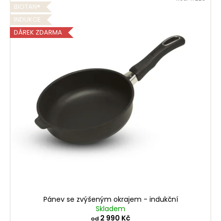
BIOTAN®
INDUKCE
DÁREK ZDARMA
Pánev se zvýšeným okrajem - indukční
Skladem
2 990 Kč
od