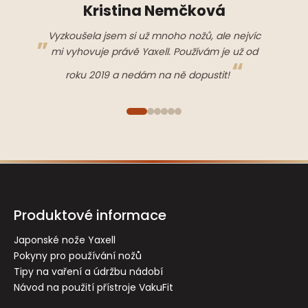
Kristina Nemčková
Vyzkoušela jsem si už mnoho nožů, ale nejvíc
mi vyhovuje právě Yaxell. Používám je už od
roku 2019 a nedám na ně dopustit!
Z
á
p
Produktové informace
a
t
Japonské nože Yaxell
Pokyny pro používání nožů
í
Tipy na vaření a údržbu nádobí
Návod na použití přístroje VakuFit