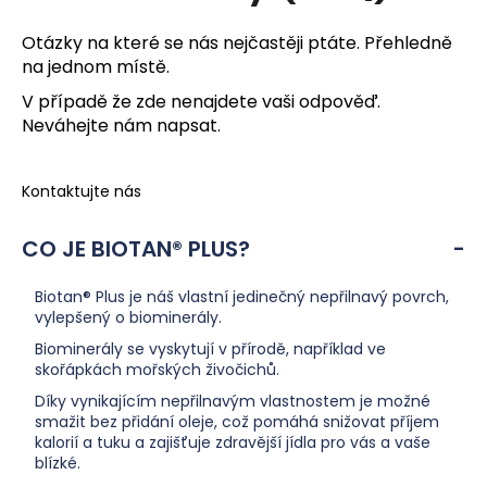
s
u
Otázky na které se nás nejčastěji ptáte. Přehledně
na jednom místě.
V případě že zde nenajdete vaši odpověď.
Neváhejte nám napsat.
Kontaktujte nás
CO JE BIOTAN® PLUS?
Biotan® Plus je náš vlastní jedinečný nepřilnavý povrch,
vylepšený o biominerály.
Biominerály se vyskytují v přírodě, například ve
skořápkách mořských živočichů.
Díky vynikajícím nepřilnavým vlastnostem je možné
smažit bez přidání oleje, což pomáhá snižovat příjem
kalorií a tuku a zajišťuje zdravější jídla pro vás a vaše
blízké.