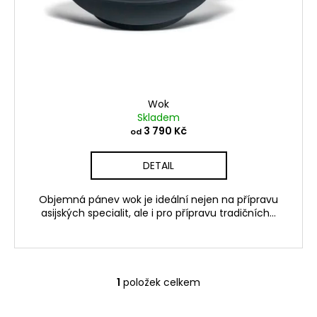
t
ů
Wok
Skladem
3 790 Kč
od
DETAIL
Objemná pánev wok je ideální nejen na přípravu
asijských specialit, ale i pro přípravu tradičních...
1
položek celkem
O
v