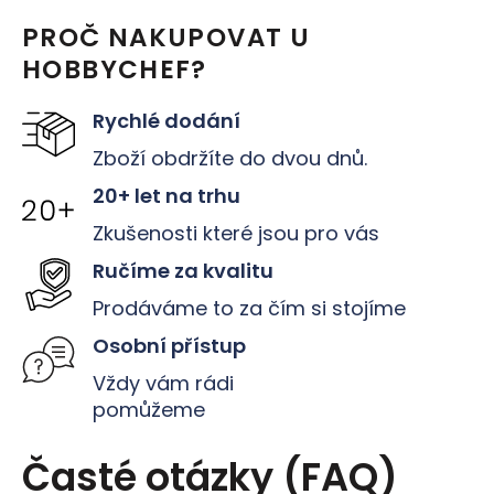
l
PROČ NAKUPOVAT U
á
HOBBYCHEF?
d
a
Rychlé dodání
c
Zboží obdržíte do dvou dnů.
í
20+ let na trhu
p
Zkušenosti které jsou pro vás
r
Ručíme za kvalitu
v
Prodáváme to za čím si stojíme
k
y
Osobní přístup
v
Vždy vám rádi
ý
pomůžeme
p
Časté otázky (FAQ)
i