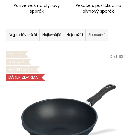
Pánve wok na plynový
Pekáče s pokličkou na
sporák
plynový sporák
Ř
a
Nejprodávanější
Nejlevnější
Nejdražší
Abecedně
z
e
V
260 °C
n
Kód:
930
ý
BIOTAN®
í
p
BEZ INDUKCE
p
i
DÁREK ZDARMA
r
s
o
p
d
r
u
o
k
d
t
u
ů
k