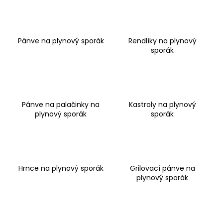
u
č
u
Pánve na plynový sporák
Rendlíky na plynový
sporák
j
e
m
e
Pánve na palačinky na
Kastroly na plynový
plynový sporák
sporák
Hrnce na plynový sporák
Grilovací pánve na
plynový sporák