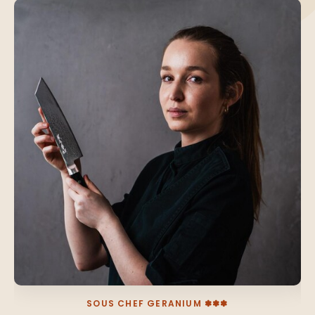
SOUS CHEF GERANIUM ✽✽✽