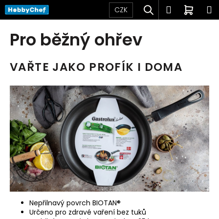
K
Přejít
Hledat
Přihlášen
Nákup
M
CZK
na
o
obsah
Zpět
Zpět
košík
š
Pro běžný ohřev
í
C
k
o
VAŘTE JAKO PROFÍK I DOMA
p
o
t
ř
e
b
u
j
e
t
e
Nepřilnavý povrch BIOTAN®
Určeno pro zdravé vaření bez tuků
n