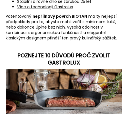
Stabilní a rovné dno se zárukou 25 let
a
Více o technologii Gastrolux
j
Patentovaný
nepřilnavý povrch BIOTAN
má ty nejlepší
í
předpoklady pro to, abyste mohli vařit s minimem tuků,
nebo dokonce úplně bez nich. Vysoká odolnost
v
t
kombinaci s ergonomickou funkčností a elegantní
?
klasickým designem přináší ten pravý kulinářský zážitek
.
POZNEJTE 10 DŮVODŮ PROČ ZVOLIT
GASTROLUX
HLEDAT
D
o
p
o
r