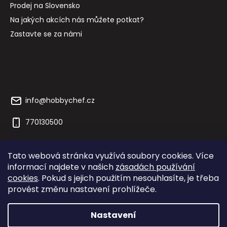
Prodej na Slovensko
Na jakých akcích nás můžete potkat?
Zastavte se za námi
Kontakt
info
@
hobbychef.cz
770130500
Tato webová stránka využívá soubory cookies. Více
informací najdete v našich
zásadách používání
cookies
. Pokud s jejich použitím nesouhlasíte, je třeba
yaxell.jp
yaxell.cz
cobb-gril.cz
provést změnu nastavení prohlížeče.
Nastavení